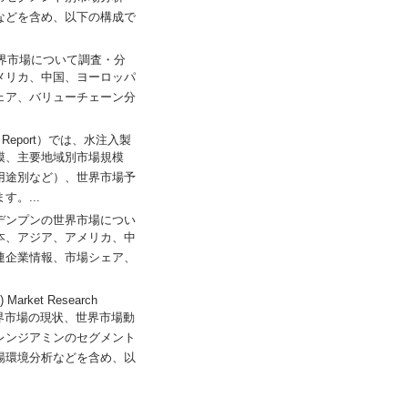
などを含め、以下の構成で
ットの世界市場について調査・分
メリカ、中国、ヨーロッパ
ェア、バリューチェーン分
earch Report）では、水注入製
模、主要地域別市場規模
用途別など）、世界市場予
。...
は、ニトロデンプンの世界市場につい
本、アジア、アメリカ、中
連企業情報、市場シェア、
 Market Research
世界市場の現状、世界市場動
レンジアミンのセグメント
場環境分析などを含め、以