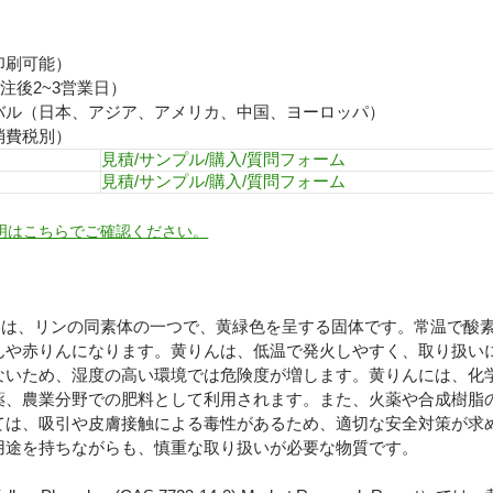
印刷可能）
注後2~3営業日）
バル（日本、アジア、アメリカ、中国、ヨーロッパ）
消費税別）
見積/サンプル/購入/質問フォーム
見積/サンプル/購入/質問フォーム
明はこちらでご確認ください。
14-0）は、リンの同素体の一つで、黄緑色を呈する固体です。常温で
んや赤りんになります。黄りんは、低温で発火しやすく、取り扱い
ないため、湿度の高い環境では危険度が増します。黄りんには、化
薬、農業分野での肥料として利用されます。また、火薬や合成樹脂
ては、吸引や皮膚接触による毒性があるため、適切な安全対策が求
用途を持ちながらも、慎重な取り扱いが必要な物質です。