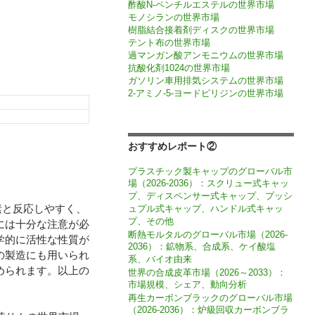
酢酸N-ペンチルエステルの世界市場
モノシランの世界市場
樹脂結合接着剤ディスクの世界市場
テント布の世界市場
過マンガン酸アンモニウムの世界市場
抗酸化剤1024の世界市場
ガソリン車用排気システムの世界市場
2-アミノ-5-ヨードピリジンの世界市場
おすすめレポート②
プラスチック製キャップのグローバル市
場（2026-2036）：スクリュー式キャッ
プ、ディスペンサー式キャップ、プッシ
酸素と反応しやすく、
ュプル式キャップ、ハンドル式キャッ
プ、その他
には十分な注意が必
断熱モルタルのグローバル市場（2026-
学的に活性な性質が
2036）：鉱物系、合成系、ケイ酸塩
の製造にも用いられ
系、バイオ由来
められます。以上の
世界の合成皮革市場（2026～2033）：
市場規模、シェア、動向分析
再生カーボンブラックのグローバル市場
（2026-2036）：炉級回収カーボンブラ