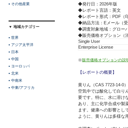
◆発行日：2026年版
• その他産業
◆レポート言語：英文
◆レポート形式：PDF（
◆納品方法：Eメール（受
▼ 地域カテゴリー
◆調査対象地域：グロー
◆販売価格オプション（
• 世界
Single User
• アジア太平洋
Enterprise License
• 日本
• 中国
※
販売価格オプションの説
• ヨーロッパ
【レポートの概要】
• 北米
• 中南米
黄りん（CAS 7723-
• 中東/アフリカ
空気中では酸化して白り
要です。特に、水に溶け
あり、主に化学合成や製
ます。健康への影響とし
ように、黄りんは多様な