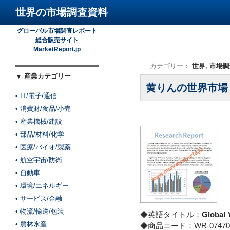
世界の市場調査資料
グローバル市場調査レポート
総合販売サイト
MarketReport.jp
カテゴリー：
世界
,
市場調
▼ 産業カテゴリー
黄りんの世界市場
• IT/電子/通信
• 消費財/食品/小売
• 産業機械/建設
• 部品/材料/化学
• 医療/バイオ/製薬
• 航空宇宙/防衛
• 自動車
• 環境/エネルギー
• サービス/金融
• 物流/輸送/包装
◆英語タイトル：
Global 
• 農林水産
◆商品コード：WR-07470