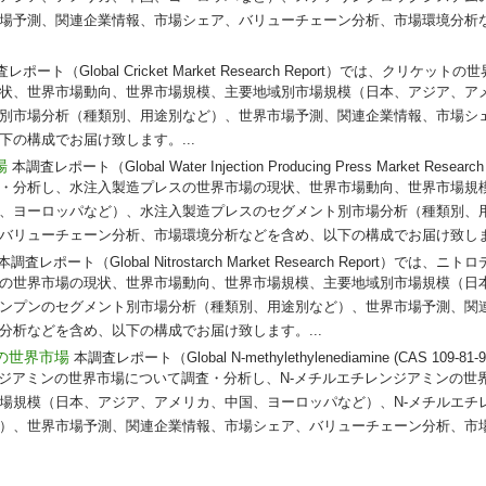
場予測、関連企業情報、市場シェア、バリューチェーン分析、市場環境分析
レポート（Global Cricket Market Research Report）では、クリケ
状、世界市場動向、世界市場規模、主要地域別市場規模（日本、アジア、ア
別市場分析（種類別、用途別など）、世界市場予測、関連企業情報、市場シ
の構成でお届け致します。...
場
本調査レポート（Global Water Injection Producing Press Market Res
・分析し、水注入製造プレスの世界市場の現状、世界市場動向、世界市場規
、ヨーロッパなど）、水注入製造プレスのセグメント別市場分析（種類別、
バリューチェーン分析、市場環境分析などを含め、以下の構成でお届け致します
本調査レポート（Global Nitrostarch Market Research Report）で
の世界市場の現状、世界市場動向、世界市場規模、主要地域別市場規模（日
ンプンのセグメント別市場分析（種類別、用途別など）、世界市場予測、関
分析などを含め、以下の構成でお届け致します。...
ンの世界市場
本調査レポート（Global N-methylethylenediamine (CAS 109-81-9)
チレンジアミンの世界市場について調査・分析し、N-メチルエチレンジアミンの
場規模（日本、アジア、アメリカ、中国、ヨーロッパなど）、N-メチルエチ
）、世界市場予測、関連企業情報、市場シェア、バリューチェーン分析、市