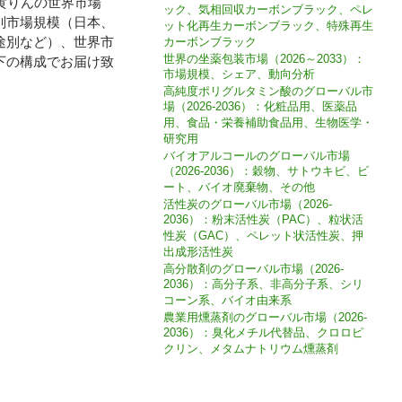
t）では、黄りんの世界市場
ック、気相回収カーボンブラック、ペレ
別市場規模（日本、
ット化再生カーボンブラック、特殊再生
途別など）、世界市
カーボンブラック
世界の坐薬包装市場（2026～2033）：
下の構成でお届け致
市場規模、シェア、動向分析
高純度ポリグルタミン酸のグローバル市
場（2026-2036）：化粧品用、医薬品
用、食品・栄養補助食品用、生物医学・
研究用
バイオアルコールのグローバル市場
（2026-2036）：穀物、サトウキビ、ビ
ート、バイオ廃棄物、その他
活性炭のグローバル市場（2026-
2036）：粉末活性炭（PAC）、粒状活
性炭（GAC）、ペレット状活性炭、押
出成形活性炭
高分散剤のグローバル市場（2026-
2036）：高分子系、非高分子系、シリ
コーン系、バイオ由来系
農業用燻蒸剤のグローバル市場（2026-
2036）：臭化メチル代替品、クロロピ
クリン、メタムナトリウム燻蒸剤