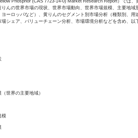
ow Phosphor (CAS 7723-14-0) Market Research Repor
黄りんの世界市場の現状、世界市場動向、世界市場規模、主要地域
、ヨーロッパなど）、黄りんのセグメント別市場分析（種類別、用
市場シェア、バリューチェーン分析、市場環境分析などを含め、以
状
模（世界の主要地域）
規模
模