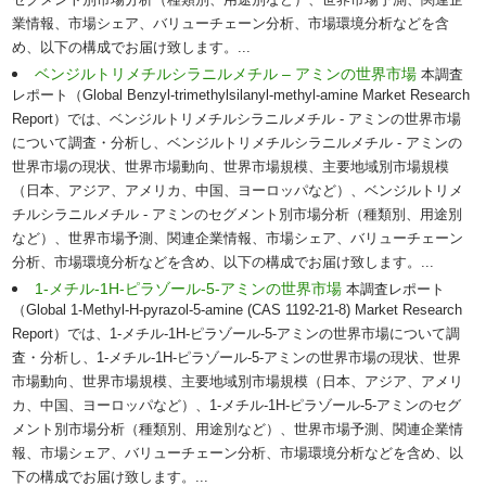
セグメント別市場分析（種類別、用途別など）、世界市場予測、関連企
業情報、市場シェア、バリューチェーン分析、市場環境分析などを含
め、以下の構成でお届け致します。...
ベンジルトリメチルシラニルメチル – アミンの世界市場
本調査
レポート（Global Benzyl-trimethylsilanyl-methyl-amine Market Research
Report）では、ベンジルトリメチルシラニルメチル - アミンの世界市場
について調査・分析し、ベンジルトリメチルシラニルメチル - アミンの
世界市場の現状、世界市場動向、世界市場規模、主要地域別市場規模
（日本、アジア、アメリカ、中国、ヨーロッパなど）、ベンジルトリメ
チルシラニルメチル - アミンのセグメント別市場分析（種類別、用途別
など）、世界市場予測、関連企業情報、市場シェア、バリューチェーン
分析、市場環境分析などを含め、以下の構成でお届け致します。...
1-メチル-1H-ピラゾール-5-アミンの世界市場
本調査レポート
（Global 1-Methyl-H-pyrazol-5-amine (CAS 1192-21-8) Market Research
Report）では、1-メチル-1H-ピラゾール-5-アミンの世界市場について調
査・分析し、1-メチル-1H-ピラゾール-5-アミンの世界市場の現状、世界
市場動向、世界市場規模、主要地域別市場規模（日本、アジア、アメリ
カ、中国、ヨーロッパなど）、1-メチル-1H-ピラゾール-5-アミンのセグ
メント別市場分析（種類別、用途別など）、世界市場予測、関連企業情
報、市場シェア、バリューチェーン分析、市場環境分析などを含め、以
下の構成でお届け致します。...