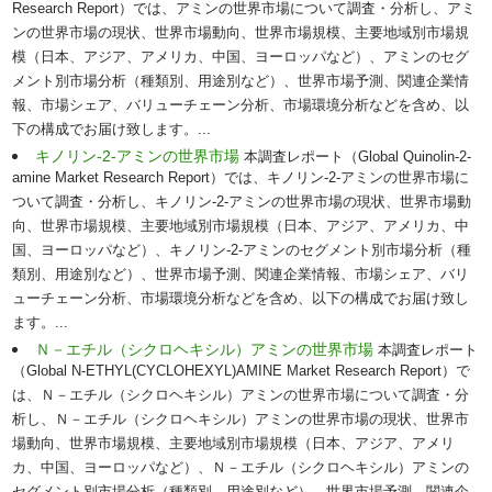
Research Report）では、アミンの世界市場について調査・分析し、アミ
ンの世界市場の現状、世界市場動向、世界市場規模、主要地域別市場規
模（日本、アジア、アメリカ、中国、ヨーロッパなど）、アミンのセグ
メント別市場分析（種類別、用途別など）、世界市場予測、関連企業情
報、市場シェア、バリューチェーン分析、市場環境分析などを含め、以
下の構成でお届け致します。...
キノリン-2-アミンの世界市場
本調査レポート（Global Quinolin-2-
amine Market Research Report）では、キノリン-2-アミンの世界市場に
ついて調査・分析し、キノリン-2-アミンの世界市場の現状、世界市場動
向、世界市場規模、主要地域別市場規模（日本、アジア、アメリカ、中
国、ヨーロッパなど）、キノリン-2-アミンのセグメント別市場分析（種
類別、用途別など）、世界市場予測、関連企業情報、市場シェア、バリ
ューチェーン分析、市場環境分析などを含め、以下の構成でお届け致し
ます。...
Ｎ－エチル（シクロヘキシル）アミンの世界市場
本調査レポート
（Global N-ETHYL(CYCLOHEXYL)AMINE Market Research Report）で
は、Ｎ－エチル（シクロヘキシル）アミンの世界市場について調査・分
析し、Ｎ－エチル（シクロヘキシル）アミンの世界市場の現状、世界市
場動向、世界市場規模、主要地域別市場規模（日本、アジア、アメリ
カ、中国、ヨーロッパなど）、Ｎ－エチル（シクロヘキシル）アミンの