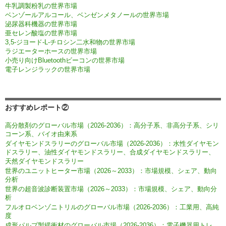
牛乳調製粉乳の世界市場
ベンゾールアルコール、ベンゼンメタノールの世界市場
泌尿器科機器の世界市場
亜セレン酸塩の世界市場
3,5-ジヨード-L-チロシン二水和物の世界市場
ラジエーターホースの世界市場
小売り向けBluetoothビーコンの世界市場
電子レンジラックの世界市場
おすすめレポート②
高分散剤のグローバル市場（2026-2036）：高分子系、非高分子系、シリ
コーン系、バイオ由来系
ダイヤモンドスラリーのグローバル市場（2026-2036）：水性ダイヤモン
ドスラリー、油性ダイヤモンドスラリー、合成ダイヤモンドスラリー、
天然ダイヤモンドスラリー
世界のユニットヒーター市場（2026～2033）：市場規模、シェア、動向
分析
世界の超音波診断装置市場（2026～2033）：市場規模、シェア、動向分
析
フルオロベンゾニトリルのグローバル市場（2026-2036）：工業用、高純
度
成形パルプ製緩衝材のグローバル市場（2026-2036）：電子機器用トレ