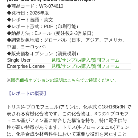
◆商品コード：WR-074610
◆発行日：2026年版
◆レポート言語：英文
◆レポート形式：PDF（印刷可能）
◆納品方法：Eメール（受注後2~3営業日）
◆調査対象地域：グローバル（日本、アジア、アメリカ、
中国、ヨーロッパ）
◆販売価格オプション（消費税別）
Single User
見積/サンプル/購入/質問フォーム
Enterprise License
見積/サンプル/購入/質問フォーム
※
販売価格オプションの説明はこちらでご確認ください。
【レポートの概要】
トリス(4-ブロモフェニル)アミンは、化学式 C18H16Br3N で
表される有機化合物です。この化合物は、3つの4-ブロモフ
ェニル基がアミン基に結合した構造を持ち、特に電子供与
性が高い特徴があります。トリス(4-ブロモフェニル)アミン
は、化学合成や材料科学において重要な役割を果たすこと