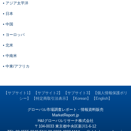
• アジア太平洋
• 日本
• 中国
• ヨーロッパ
• 北米
• 中南米
• 中東/アフリカ
【サブサイト1】
【サブサイト2】
【サブサイト3】
【個人情報保護ポリ
シー】
【特定商取引法表示】
【Korean】
【English】
グローバル市場調査レポート・情報資料販売
MarketReport.jp
H&Iグローバルリサーチ株式会社
〒104-0033 東京都中央区新川1-6-12