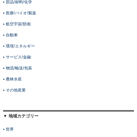
• 部品/材料/化学
• 医療/バイオ/製薬
• 航空宇宙/防衛
• 自動車
• 環境/エネルギー
• サービス/金融
• 物流/輸送/包装
• 農林水産
• その他産業
▼ 地域カテゴリー
• 世界