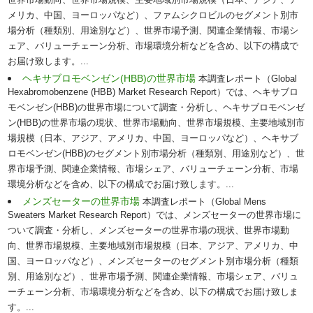
世界市場動向、世界市場規模、主要地域別市場規模（日本、アジア、ア
メリカ、中国、ヨーロッパなど）、ファムシクロビルのセグメント別市
場分析（種類別、用途別など）、世界市場予測、関連企業情報、市場シ
ェア、バリューチェーン分析、市場環境分析などを含め、以下の構成で
お届け致します。...
ヘキサブロモベンゼン(HBB)の世界市場
本調査レポート（Global
Hexabromobenzene (HBB) Market Research Report）では、ヘキサブロ
モベンゼン(HBB)の世界市場について調査・分析し、ヘキサブロモベンゼ
ン(HBB)の世界市場の現状、世界市場動向、世界市場規模、主要地域別市
場規模（日本、アジア、アメリカ、中国、ヨーロッパなど）、ヘキサブ
ロモベンゼン(HBB)のセグメント別市場分析（種類別、用途別など）、世
界市場予測、関連企業情報、市場シェア、バリューチェーン分析、市場
環境分析などを含め、以下の構成でお届け致します。...
メンズセーターの世界市場
本調査レポート（Global Mens
Sweaters Market Research Report）では、メンズセーターの世界市場に
ついて調査・分析し、メンズセーターの世界市場の現状、世界市場動
向、世界市場規模、主要地域別市場規模（日本、アジア、アメリカ、中
国、ヨーロッパなど）、メンズセーターのセグメント別市場分析（種類
別、用途別など）、世界市場予測、関連企業情報、市場シェア、バリュ
ーチェーン分析、市場環境分析などを含め、以下の構成でお届け致しま
す。...