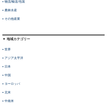
• 物流/輸送/包装
• 農林水産
• その他産業
▼ 地域カテゴリー
• 世界
• アジア太平洋
• 日本
• 中国
• ヨーロッパ
• 北米
• 中南米