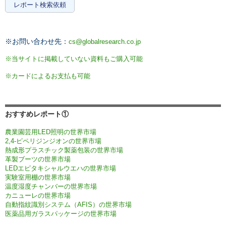
レポート検索依頼
※お問い合わせ先：
cs@globalresearch.co.jp
※当サイトに掲載していない資料もご購入可能
※カードによるお支払も可能
おすすめレポート①
農業園芸用LED照明の世界市場
2,4-ピペリジンジオンの世界市場
熱成形プラスチック製薬包装の世界市場
革製ブーツの世界市場
LEDエピタキシャルウエハの世界市場
実験室用棚の世界市場
温度湿度チャンバーの世界市場
カニューレの世界市場
自動指紋識別システム（AFIS）の世界市場
医薬品用ガラスパッケージの世界市場