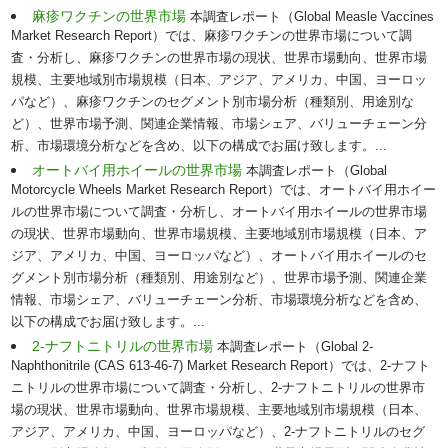
麻疹ワクチンの世界市場
本調査レポート（Global Measle Vaccines
Market Research Report）では、麻疹ワクチンの世界市場について調
査・分析し、麻疹ワクチンの世界市場の現状、世界市場動向、世界市場
規模、主要地域別市場規模（日本、アジア、アメリカ、中国、ヨーロッ
パなど）、麻疹ワクチンのセグメント別市場分析（種類別、用途別な
ど）、世界市場予測、関連企業情報、市場シェア、バリューチェーン分
析、市場環境分析などを含め、以下の構成でお届け致します。...
オートバイ用ホイールの世界市場
本調査レポート（Global
Motorcycle Wheels Market Research Report）では、オートバイ用ホイー
ルの世界市場について調査・分析し、オートバイ用ホイールの世界市場
の現状、世界市場動向、世界市場規模、主要地域別市場規模（日本、ア
ジア、アメリカ、中国、ヨーロッパなど）、オートバイ用ホイールのセ
グメント別市場分析（種類別、用途別など）、世界市場予測、関連企業
情報、市場シェア、バリューチェーン分析、市場環境分析などを含め、
以下の構成でお届け致します。...
2-ナフトニトリルの世界市場
本調査レポート（Global 2-
Naphthonitrile (CAS 613-46-7) Market Research Report）では、2-ナフト
ニトリルの世界市場について調査・分析し、2-ナフトニトリルの世界市
場の現状、世界市場動向、世界市場規模、主要地域別市場規模（日本、
アジア、アメリカ、中国、ヨーロッパなど）、2-ナフトニトリルのセグ