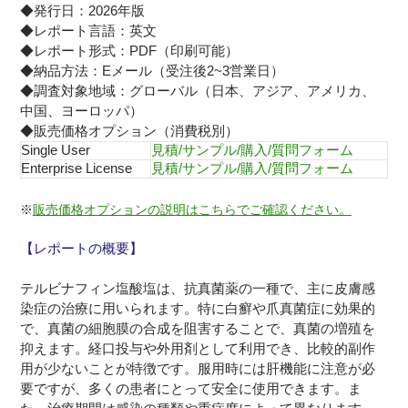
◆発行日：2026年版
◆レポート言語：英文
◆レポート形式：PDF（印刷可能）
◆納品方法：Eメール（受注後2~3営業日）
◆調査対象地域：グローバル（日本、アジア、アメリカ、
中国、ヨーロッパ）
◆販売価格オプション（消費税別）
Single User
見積/サンプル/購入/質問フォーム
Enterprise License
見積/サンプル/購入/質問フォーム
※
販売価格オプションの説明はこちらでご確認ください。
【レポートの概要】
テルビナフィン塩酸塩は、抗真菌薬の一種で、主に皮膚感
染症の治療に用いられます。特に白癬や爪真菌症に効果的
で、真菌の細胞膜の合成を阻害することで、真菌の増殖を
抑えます。経口投与や外用剤として利用でき、比較的副作
用が少ないことが特徴です。服用時には肝機能に注意が必
要ですが、多くの患者にとって安全に使用できます。ま