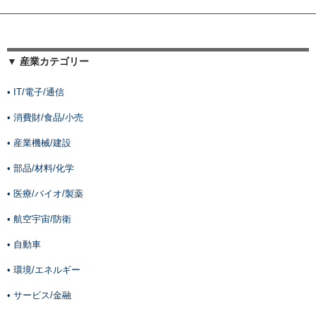
▼ 産業カテゴリー
• IT/電子/通信
• 消費財/食品/小売
• 産業機械/建設
• 部品/材料/化学
• 医療/バイオ/製薬
• 航空宇宙/防衛
• 自動車
• 環境/エネルギー
• サービス/金融