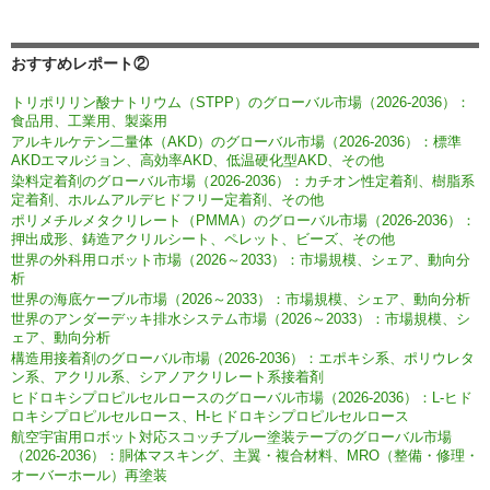
おすすめレポート②
トリポリリン酸ナトリウム（STPP）のグローバル市場（2026-2036）：
食品用、工業用、製薬用
アルキルケテン二量体（AKD）のグローバル市場（2026-2036）：標準
AKDエマルジョン、高効率AKD、低温硬化型AKD、その他
染料定着剤のグローバル市場（2026-2036）：カチオン性定着剤、樹脂系
定着剤、ホルムアルデヒドフリー定着剤、その他
ポリメチルメタクリレート（PMMA）のグローバル市場（2026-2036）：
押出成形、鋳造アクリルシート、ペレット、ビーズ、その他
世界の外科用ロボット市場（2026～2033）：市場規模、シェア、動向分
析
世界の海底ケーブル市場（2026～2033）：市場規模、シェア、動向分析
世界のアンダーデッキ排水システム市場（2026～2033）：市場規模、シ
ェア、動向分析
構造用接着剤のグローバル市場（2026-2036）：エポキシ系、ポリウレタ
ン系、アクリル系、シアノアクリレート系接着剤
ヒドロキシプロピルセルロースのグローバル市場（2026-2036）：L-ヒド
ロキシプロピルセルロース、H-ヒドロキシプロピルセルロース
航空宇宙用ロボット対応スコッチブルー塗装テープのグローバル市場
（2026-2036）：胴体マスキング、主翼・複合材料、MRO（整備・修理・
オーバーホール）再塗装