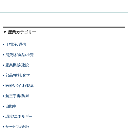
▼ 産業カテゴリー
• IT/電子/通信
• 消費財/食品/小売
• 産業機械/建設
• 部品/材料/化学
• 医療/バイオ/製薬
• 航空宇宙/防衛
• 自動車
• 環境/エネルギー
• サービス/金融