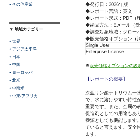
◆発行日：2026年版
• その他産業
◆レポート言語：英文
◆レポート形式：PDF（
◆納品方法：Eメール（受
▼ 地域カテゴリー
◆調査対象地域：グロー
◆販売価格オプション（
• 世界
Single User
• アジア太平洋
Enterprise License
• 日本
• 中国
※
販売価格オプションの説
• ヨーロッパ
【レポートの概要】
• 北米
• 中南米
次亜リン酸ナトリウム一水
• 中東/アフリカ
で、水に溶けやすい特性
重要です。また、金属の
促進剤としての用途もあ
養源としても機能します
ていると言えます。安全
ます。