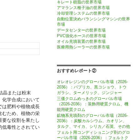
キレート樹脂の世界市場
アマランス種子油の世界市場
冷却管理システムの世界市場
自動位置決めバランシングマシンの世界
市場
データセンターの世界市場
PVC強化ホースの世界市場
オイル充填装置の世界市場
医療用熱シーラーの世界市場
おすすめレポート②
オレオレジンのグローバル市場（2026-
2036）：パプリカ、黒コショウ、トウ
の結晶または粉末
ガラシ、ターメリック、ジンジャー
三価クロムめっきのグローバル市場
、化学合成において
（2026-2036）：装飾用硬質クロム、機
では肥料や植物成長
能用硬質クロム
含むため、植物の栄
鉱物系充填剤のグローバル市場（2026-
重要な役割を果たし
2036）：炭酸カルシウム、カオリン、
タルク、マイカ、シリカ／石英、その他
的低毒性とされてい
フェルト用コンディショニング剤のグロ
ーバル市場（2026-2036）：フェルトク