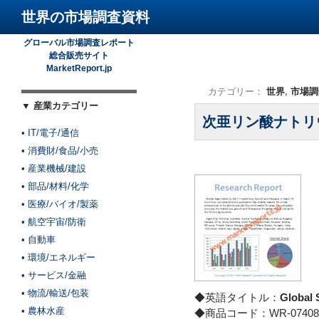
世界の市場調査資料
グローバル市場調査レポート
総合販売サイト
MarketReport.jp
カテゴリー：
世界
,
市場調
▼ 産業カテゴリー
次亜リン酸ナトリ
• IT/電子/通信
• 消費財/食品/小売
• 産業機械/建設
• 部品/材料/化学
• 医療/バイオ/製薬
• 航空宇宙/防衛
• 自動車
• 環境/エネルギー
• サービス/金融
• 物流/輸送/包装
◆英語タイトル：
Global 
• 農林水産
◆商品コード：WR-07408