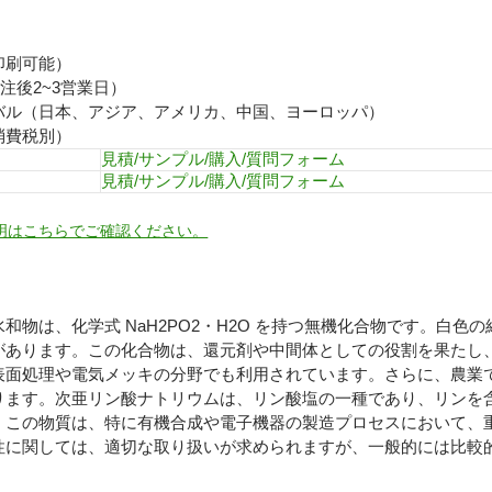
印刷可能）
注後2~3営業日）
バル（日本、アジア、アメリカ、中国、ヨーロッパ）
消費税別）
見積/サンプル/購入/質問フォーム
見積/サンプル/購入/質問フォーム
明はこちらでご確認ください。
和物は、化学式 NaH2PO2・H2O を持つ無機化合物です。白色
があります。この化合物は、還元剤や中間体としての役割を果たし
表面処理や電気メッキの分野でも利用されています。さらに、農業
ります。次亜リン酸ナトリウムは、リン酸塩の一種であり、リンを
。この物質は、特に有機合成や電子機器の製造プロセスにおいて、
性に関しては、適切な取り扱いが求められますが、一般的には比較