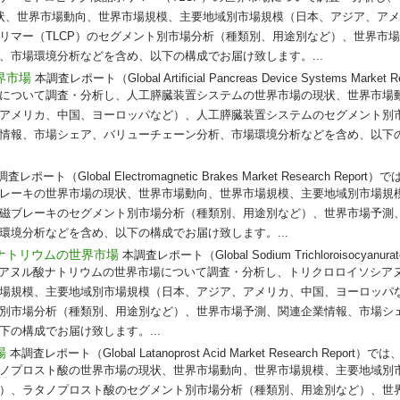
現状、世界市場動向、世界市場規模、主要地域別市場規模（日本、アジア、ア
リマー（TLCP）のセグメント別市場分析（種類別、用途別など）、世界市
、市場環境分析などを含め、以下の構成でお届け致します。...
界市場
本調査レポート（Global Artificial Pancreas Device Systems Market
について調査・分析し、人工膵臓装置システムの世界市場の現状、世界市場
アメリカ、中国、ヨーロッパなど）、人工膵臓装置システムのセグメント別
情報、市場シェア、バリューチェーン分析、市場環境分析などを含め、以下
査レポート（Global Electromagnetic Brakes Market Research Re
レーキの世界市場の現状、世界市場動向、世界市場規模、主要地域別市場規
磁ブレーキのセグメント別市場分析（種類別、用途別など）、世界市場予測
環境分析などを含め、以下の構成でお届け致します。...
ナトリウムの世界市場
本調査レポート（Global Sodium Trichloroisocyanurate
イソシアヌル酸ナトリウムの世界市場について調査・分析し、トリクロロイソシア
場規模、主要地域別市場規模（日本、アジア、アメリカ、中国、ヨーロッパ
別市場分析（種類別、用途別など）、世界市場予測、関連企業情報、市場シ
の構成でお届け致します。...
場
本調査レポート（Global Latanoprost Acid Market Research Rep
ノプロスト酸の世界市場の現状、世界市場動向、世界市場規模、主要地域別
）、ラタノプロスト酸のセグメント別市場分析（種類別、用途別など）、世