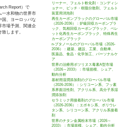
リーナー、フェルト軟化剤・コンディシ
arch Report）で
ョナー、ピッチ・樹脂分散剤、フェルト
ム一水和物の世界市
装置用消泡剤
再生カーボンブラックのグローバル市場
中国、ヨーロッパな
（2026-2036）：炉級回収カーボンブラ
界市場予測、関連企
ック、気相回収カーボンブラック、ペレ
け致します。
ット化再生カーボンブラック、特殊再生
カーボンブラック
n-ブタノールのグローバル市場（2026-
2036）：建築、建設、工業、自動車、
医薬品、食品・化学加工、パーソナルケ
ア
世界の治療用ボツリヌス毒素A型市場
（2026～2033）：市場規模、シェア、
動向分析
基材用湿潤添加剤のグローバル市場
（2026-2036）：シリコーン系、フッ素
系界面活性剤、アクリル系、高分子系湿
潤添加剤
セラミック用接着剤のグローバル市場
（2026-2036）：エポキシ系、ポリウレ
タン系、シリコーン系、アクリル系接着
剤
世界のチタン金属粉末市場（2026～
2033）：市場規模、シェア、動向分析