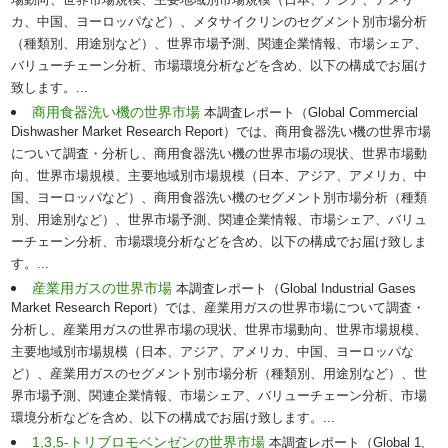
場動向、世界市場規模、主要地域別市場規模（日本、アジア、アメリ
カ、中国、ヨーロッパなど）、メタサイクリンのセグメント別市場分析
（種類別、用途別など）、世界市場予測、関連企業情報、市場シェア、
バリューチェーン分析、市場環境分析などを含め、以下の構成でお届け
致します。...
商用食器洗い機の世界市場
本調査レポート（Global Commercial
Dishwasher Market Research Report）では、商用食器洗い機の世界市場
について調査・分析し、商用食器洗い機の世界市場の現状、世界市場動
向、世界市場規模、主要地域別市場規模（日本、アジア、アメリカ、中
国、ヨーロッパなど）、商用食器洗い機のセグメント別市場分析（種類
別、用途別など）、世界市場予測、関連企業情報、市場シェア、バリュ
ーチェーン分析、市場環境分析などを含め、以下の構成でお届け致しま
す。...
産業用ガスの世界市場
本調査レポート（Global Industrial Gases
Market Research Report）では、産業用ガスの世界市場について調査・
分析し、産業用ガスの世界市場の現状、世界市場動向、世界市場規模、
主要地域別市場規模（日本、アジア、アメリカ、中国、ヨーロッパな
ど）、産業用ガスのセグメント別市場分析（種類別、用途別など）、世
界市場予測、関連企業情報、市場シェア、バリューチェーン分析、市場
環境分析などを含め、以下の構成でお届け致します。...
1,3,5-トリブロモベンゼンの世界市場
本調査レポート（Global 1,