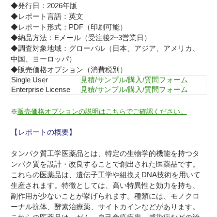
◆発行日：2026年版
◆レポート言語：英文
◆レポート形式：PDF（印刷可能）
◆納品方法：Eメール（受注後2~3営業日）
◆調査対象地域：グローバル（日本、アジア、アメリカ、
中国、ヨーロッパ）
◆販売価格オプション（消費税別）
Single User
見積/サンプル/購入/質問フォーム
Enterprise License
見積/サンプル/購入/質問フォーム
※
販売価格オプションの説明はこちらでご確認ください。
【レポートの概要】
タンパク質工学医薬品とは、特定の生物学的機能を持つタ
ンパク質を設計・改良することで創出された医薬品です。
これらの医薬品は、遺伝子工学や組換えDNA技術を用いて
生産されます。特徴としては、高い特異性と効力を持ち、
副作用が少ないことが挙げられます。種類には、モノクロ
ーナル抗体、酵素治療薬、サイトカインなどがあります。