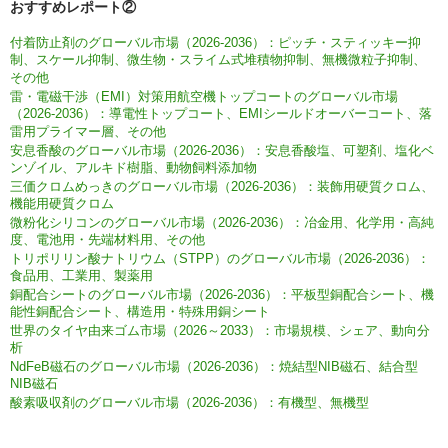
おすすめレポート②
付着防止剤のグローバル市場（2026-2036）：ピッチ・スティッキー抑
制、スケール抑制、微生物・スライム式堆積物抑制、無機微粒子抑制、
その他
雷・電磁干渉（EMI）対策用航空機トップコートのグローバル市場
（2026-2036）：導電性トップコート、EMIシールドオーバーコート、落
雷用プライマー層、その他
安息香酸のグローバル市場（2026-2036）：安息香酸塩、可塑剤、塩化ベ
ンゾイル、アルキド樹脂、動物飼料添加物
三価クロムめっきのグローバル市場（2026-2036）：装飾用硬質クロム、
機能用硬質クロム
微粉化シリコンのグローバル市場（2026-2036）：冶金用、化学用・高純
度、電池用・先端材料用、その他
トリポリリン酸ナトリウム（STPP）のグローバル市場（2026-2036）：
食品用、工業用、製薬用
銅配合シートのグローバル市場（2026-2036）：平板型銅配合シート、機
能性銅配合シート、構造用・特殊用銅シート
世界のタイヤ由来ゴム市場（2026～2033）：市場規模、シェア、動向分
析
NdFeB磁石のグローバル市場（2026-2036）：焼結型NIB磁石、結合型
NIB磁石
酸素吸収剤のグローバル市場（2026-2036）：有機型、無機型