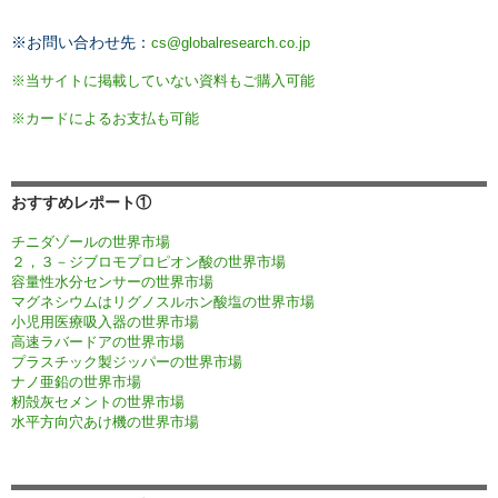
※お問い合わせ先：
cs@globalresearch.co.jp
※当サイトに掲載していない資料もご購入可能
※カードによるお支払も可能
おすすめレポート①
チニダゾールの世界市場
２，３－ジブロモプロピオン酸の世界市場
容量性水分センサーの世界市場
マグネシウムはリグノスルホン酸塩の世界市場
小児用医療吸入器の世界市場
高速ラバードアの世界市場
プラスチック製ジッパーの世界市場
ナノ亜鉛の世界市場
籾殻灰セメントの世界市場
水平方向穴あけ機の世界市場