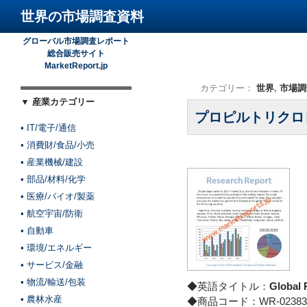
世界の市場調査資料
グローバル市場調査レポート
総合販売サイト
MarketReport.jp
カテゴリー：
世界
,
市場調
▼ 産業カテゴリー
プロピルトリクロ
• IT/電子/通信
• 消費財/食品/小売
• 産業機械/建設
• 部品/材料/化学
• 医療/バイオ/製薬
• 航空宇宙/防衛
• 自動車
• 環境/エネルギー
• サービス/金融
• 物流/輸送/包装
◆英語タイトル：
Global
• 農林水産
◆商品コード：WR-02383