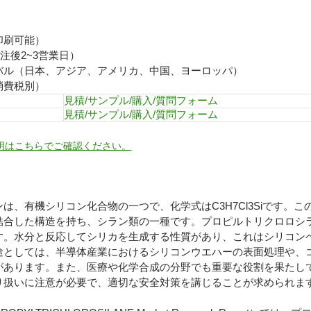
印刷可能）
注後2~3営業日）
バル（日本、アジア、アメリカ、中国、ヨーロッパ）
消費税別）
見積/サンプル/購入/質問フォーム
見積/サンプル/購入/質問フォーム
明はこちらでご確認ください。
は、有機シリコン化合物の一つで、化学式はC3H7Cl3Siです。
結合した構造を持ち、シラン類の一種です。プロピルトリクロロシ
す。水分と反応してシリカを生成する性質があり、これはシリコン
途としては、半導体産業におけるシリコンウエハーの表面処理や、
があります。また、医療や化学合成の分野でも重要な役割を果たし
り扱いに注意が必要で、適切な安全対策を講じることが求められま