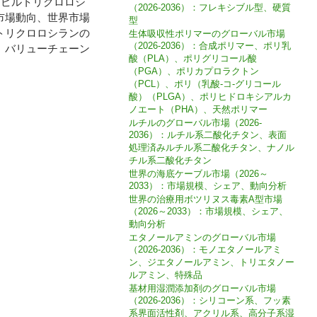
は、プロピルトリクロロシ
（2026-2036）：フレキシブル型、硬質
市場動向、世界市場
型
トリクロロシランの
生体吸収性ポリマーのグローバル市場
（2026-2036）：合成ポリマー、ポリ乳
、バリューチェーン
酸（PLA）、ポリグリコール酸
（PGA）、ポリカプロラクトン
（PCL）、ポリ（乳酸-コ-グリコール
酸）（PLGA）、ポリヒドロキシアルカ
ノエート（PHA）、天然ポリマー
ルチルのグローバル市場（2026-
2036）：ルチル系二酸化チタン、表面
処理済みルチル系二酸化チタン、ナノル
チル系二酸化チタン
世界の海底ケーブル市場（2026～
2033）：市場規模、シェア、動向分析
世界の治療用ボツリヌス毒素A型市場
（2026～2033）：市場規模、シェア、
動向分析
エタノールアミンのグローバル市場
（2026-2036）：モノエタノールアミ
ン、ジエタノールアミン、トリエタノー
ルアミン、特殊品
基材用湿潤添加剤のグローバル市場
（2026-2036）：シリコーン系、フッ素
系界面活性剤、アクリル系、高分子系湿