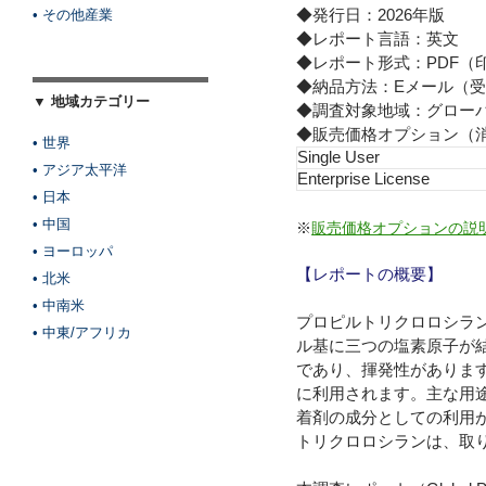
◆発行日：2026年版
• その他産業
◆レポート言語：英文
◆レポート形式：PDF（
◆納品方法：Eメール（受
▼ 地域カテゴリー
◆調査対象地域：グロー
◆販売価格オプション（
• 世界
Single User
• アジア太平洋
Enterprise License
• 日本
• 中国
※
販売価格オプションの説
• ヨーロッパ
【レポートの概要】
• 北米
• 中南米
プロピルトリクロロシラン
• 中東/アフリカ
ル基に三つの塩素原子が
であり、揮発性がありま
に利用されます。主な用
着剤の成分としての利用
トリクロロシランは、取