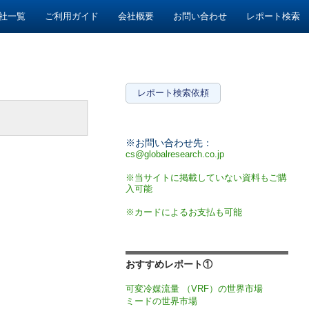
社一覧
ご利用ガイド
会社概要
お問い合わせ
レポート検索
レポート検索依頼
※お問い合わせ先：
cs@globalresearch.co.jp
※当サイトに掲載していない資料もご購
入可能
※カードによるお支払も可能
おすすめレポート①
可変冷媒流量 （VRF）の世界市場
ミードの世界市場