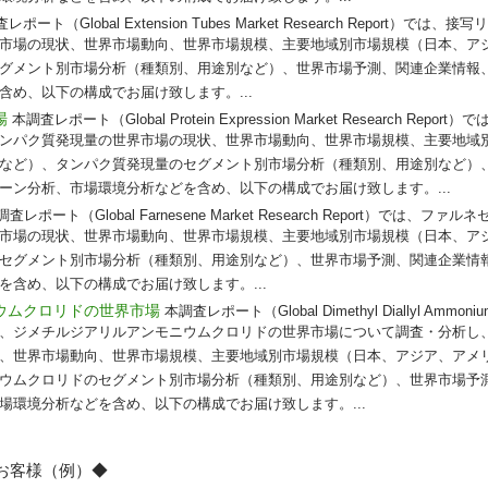
レポート（Global Extension Tubes Market Research Report）
市場の現状、世界市場動向、世界市場規模、主要地域別市場規模（日本、ア
グメント別市場分析（種類別、用途別など）、世界市場予測、関連企業情報
め、以下の構成でお届け致します。...
場
本調査レポート（Global Protein Expression Market Research Re
ンパク質発現量の世界市場の現状、世界市場動向、世界市場規模、主要地域
など）、タンパク質発現量のセグメント別市場分析（種類別、用途別など）
ーン分析、市場環境分析などを含め、以下の構成でお届け致します。...
調査レポート（Global Farnesene Market Research Report）では
市場の現状、世界市場動向、世界市場規模、主要地域別市場規模（日本、ア
セグメント別市場分析（種類別、用途別など）、世界市場予測、関連企業情
含め、以下の構成でお届け致します。...
ウムクロリドの世界市場
本調査レポート（Global Dimethyl Diallyl Ammonium C
 Report）では、ジメチルジアリルアンモニウムクロリドの世界市場について調査・分
、世界市場動向、世界市場規模、主要地域別市場規模（日本、アジア、アメ
ウムクロリドのセグメント別市場分析（種類別、用途別など）、世界市場予
場環境分析などを含め、以下の構成でお届け致します。...
のお客様（例）◆