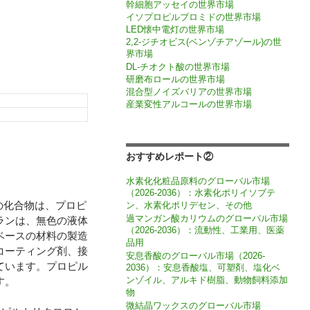
幹細胞アッセイの世界市場
イソプロピルブロミドの世界市場
LED懐中電灯の世界市場
2,2-ジチオビス(ベンゾチアゾール)の世
界市場
DL-チオクト酸の世界市場
研磨布ロールの世界市場
混合型ノイズバリアの世界市場
産業変性アルコールの世界市場
おすすめレポート②
水素化化粧品原料のグローバル市場
（2026-2036）：水素化ポリイソブテ
この化合物は、プロピ
ン、水素化ポリデセン、その他
過マンガン酸カリウムのグローバル市場
ランは、無色の液体
（2026-2036）：流動性、工業用、医薬
ベースの材料の製造
品用
コーティング剤、接
安息香酸のグローバル市場（2026-
ています。プロピル
2036）：安息香酸塩、可塑剤、塩化ベ
ンゾイル、アルキド樹脂、動物飼料添加
す。
物
微結晶ワックスのグローバル市場