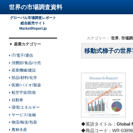
世界の市場調査資料
グローバル市場調査レポート
総合販売サイト
MarketReport.jp
カテゴリー：
世界
,
市場調
▼ 産業カテゴリー
移動式梯子の世界
• IT/電子/通信
• 消費財/食品/小売
• 産業機械/建設
• 部品/材料/化学
• 医療/バイオ/製薬
• 航空宇宙/防衛
• 自動車
• 環境/エネルギー
• サービス/金融
• 物流/輸送/包装
◆英語タイトル：
Global 
• 農林水産
◆商品コード：WR-03896