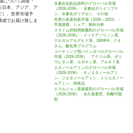
の世界市場について調査・
水素化化粧品原料のグローバル市場
（日本、アジア、ア
（2026-2036）：水素化ポリイソブテ
ど）、世界市場予
ン、水素化ポリデセン、その他
世界の坐薬包装市場（2026～2033）：
構成でお届け致しま
市場規模、シェア、動向分析
スライム抑制用殺菌剤のグローバル市場
（2026-2036）：イソチアゾリノン系、
グルタルアルデヒド系、DBNPA、クオ
タム、酸化系プログラム
コーティング用バインダーのグローバル
市場（2026-2036）：アクリル系、ポリ
ウレタン系、エポキシ系、アルキド系
エタノールアミンのグローバル市場
（2026-2036）：モノエタノールアミ
ン、ジエタノールアミン、トリエタノー
ルアミン、特殊品
エマルジョン系接着剤のグローバル市場
（2026-2036）：永久接着型、剥離可能
型