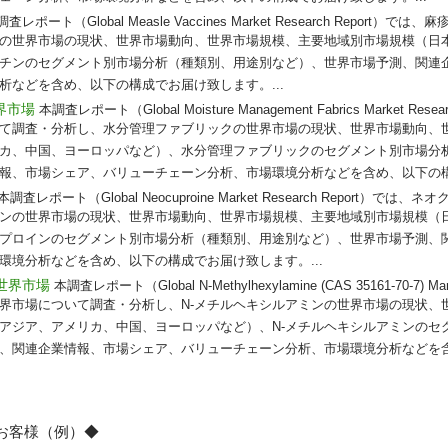
調査レポート（Global Measle Vaccines Market Research Report
の世界市場の現状、世界市場動向、世界市場規模、主要地域別市場規模（日
チンのセグメント別市場分析（種類別、用途別など）、世界市場予測、関連
析などを含め、以下の構成でお届け致します。...
界市場
本調査レポート（Global Moisture Management Fabrics Market Re
て調査・分析し、水分管理ファブリックの世界市場の現状、世界市場動向、
カ、中国、ヨーロッパなど）、水分管理ファブリックのセグメント別市場分
報、市場シェア、バリューチェーン分析、市場環境分析などを含め、以下の構成
本調査レポート（Global Neocuproine Market Research Report）
ンの世界市場の現状、世界市場動向、世界市場規模、主要地域別市場規模（
プロインのセグメント別市場分析（種類別、用途別など）、世界市場予測、
環境分析などを含め、以下の構成でお届け致します。...
の世界市場
本調査レポート（Global N-Methylhexylamine (CAS 35161-70-7) Mar
世界市場について調査・分析し、N-メチルヘキシルアミンの世界市場の現状、
アジア、アメリカ、中国、ヨーロッパなど）、N-メチルヘキシルアミンのセ
、関連企業情報、市場シェア、バリューチェーン分析、市場環境分析などを
のお客様（例）◆