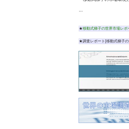
…
★
移動式梯子の世界市場レポ
★調査レポート[移動式梯子の