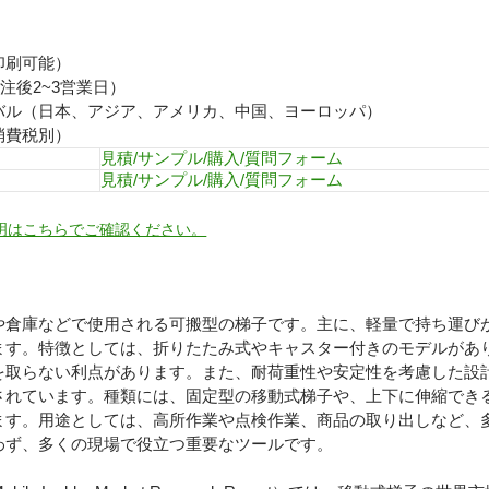
印刷可能）
注後2~3営業日）
バル（日本、アジア、アメリカ、中国、ヨーロッパ）
消費税別）
見積/サンプル/購入/質問フォーム
見積/サンプル/購入/質問フォーム
明はこちらでご確認ください。
や倉庫などで使用される可搬型の梯子です。主に、軽量で持ち運び
ます。特徴としては、折りたたみ式やキャスター付きのモデルがあ
を取らない利点があります。また、耐荷重性や安定性を考慮した設
されています。種類には、固定型の移動式梯子や、上下に伸縮でき
ます。用途としては、高所作業や点検作業、商品の取り出しなど、
わず、多くの現場で役立つ重要なツールです。