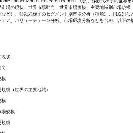
bile Ladder Market Research Report）では、移動式梯子
界市場の現状、世界市場動向、世界市場規模、主要地域別市場規模
パなど）、移動式梯子のセグメント別市場分析（種類別、用途別な
シェア、バリューチェーン分析、市場環境分析などを含め、以下の
の現状
動向
規模
場規模（世界の主要地域）
規模
市場規模
場規模