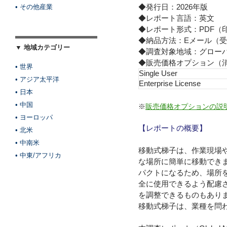
◆発行日：2026年版
• その他産業
◆レポート言語：英文
◆レポート形式：PDF（
◆納品方法：Eメール（受
▼ 地域カテゴリー
◆調査対象地域：グロー
◆販売価格オプション（
• 世界
Single User
• アジア太平洋
Enterprise License
• 日本
• 中国
※
販売価格オプションの説
• ヨーロッパ
【レポートの概要】
• 北米
• 中南米
移動式梯子は、作業現場
• 中東/アフリカ
な場所に簡単に移動でき
パクトになるため、場所
全に使用できるよう配慮
を調整できるものもあり
移動式梯子は、業種を問