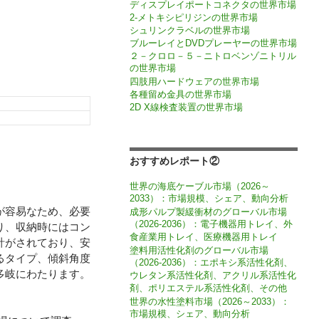
ディスプレイポートコネクタの世界市場
2-メトキシピリジンの世界市場
シュリンクラベルの世界市場
ブルーレイとDVDプレーヤーの世界市場
２－クロロ－５－ニトロベンゾニトリル
の世界市場
四肢用ハードウェアの世界市場
各種留め金具の世界市場
2D X線検査装置の世界市場
おすすめレポート②
世界の海底ケーブル市場（2026～
2033）：市場規模、シェア、動向分析
が容易なため、必要
成形パルプ製緩衝材のグローバル市場
（2026-2036）：電子機器用トレイ、外
り、収納時にはコン
食産業用トレイ、医療機器用トレイ
計がされており、安
塗料用活性化剤のグローバル市場
るタイプ、傾斜角度
（2026-2036）：エポキシ系活性化剤、
多岐にわたります。
ウレタン系活性化剤、アクリル系活性化
剤、ポリエステル系活性化剤、その他
世界の水性塗料市場（2026～2033）：
市場規模、シェア、動向分析