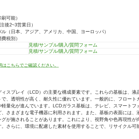
印刷可能）
注後2~3営業日）
バル（日本、アジア、アメリカ、中国、ヨーロッパ）
消費税別）
見積/サンプル/購入/質問フォーム
見積/サンプル/購入/質問フォーム
明はこちらでご確認ください。
ディスプレイ（LCD）の主要な構成要素です。これらの基板は、液
トで、透明性が高く、耐久性に優れています。一般的に、フロート
や軽量化が進んでいます。LCDガラス基板は、テレビ、スマートフ
ど、さまざまな電子機器に利用されます。また、基板の表面には、
ングが施されることがあります。これにより、視野角や色再現性が
す。さらに、環境に配慮した素材を使用することで、リサイクル可