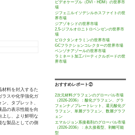
ビデオケーブル（DVI・HDM）の世界市
場
ジフェニルイソデシルホスファイトの世
界市場
ジアゾキシドの世界市場
2,5-ジフルオロニトロベンゼンの世界市
場
ピロクタンオラミンの世界市場
GCフラクションコレクターの世界市場
ベンゾチアゾールの世界市場
ラミネート加工パーティクルボードの世
界市場
おすすめレポート②
晶材料を封入するた
2次元材料グラフェンのグローバル市場
ガラスや化学強化ガ
（2026-2036）：酸化グラフェン、グラ
ォン、タブレット、
フェンナノプレートレット、還元酸化グ
液晶の表示性能を向
ラフェン、単層グラフェン、数層グラフ
向上し、より鮮明な
ェン
能な製品としての側
エマルジョン系接着剤のグローバル市場
（2026-2036）：永久接着型、剥離可能
型