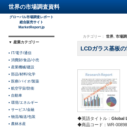
世界の市場調査資料
グローバル市場調査レポート
総合販売サイト
MarketReport.jp
カテゴリー：
世界
,
市場調
▼ 産業カテゴリー
LCDガラス基板
• IT/電子/通信
• 消費財/食品/小売
• 産業機械/建設
• 部品/材料/化学
• 医療/バイオ/製薬
• 航空宇宙/防衛
• 自動車
• 環境/エネルギー
• サービス/金融
• 物流/輸送/包装
◆英語タイトル：
Global 
• 農林水産
◆商品コード：WR-00898