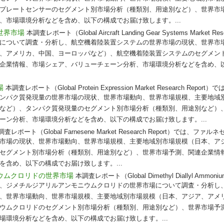
プレートセンサーのセグメント別市場分析（種類別、用途別など）、世界市
、市場環境分析などを含め、以下の構成でお届け致します。...
世界市場
本調査レポート（Global Aircraft Landing Gear Systems Market R
について調査・分析し、航空機着陸装置システムの世界市場の現状、世界市
、アメリカ、中国、ヨーロッパなど）、航空機着陸装置システムのセグメン
企業情報、市場シェア、バリューチェーン分析、市場環境分析などを含め、
場
本調査レポート（Global Protein Expression Market Research Re
ンパク質発現量の世界市場の現状、世界市場動向、世界市場規模、主要地域
など）、タンパク質発現量のセグメント別市場分析（種類別、用途別など）
ーン分析、市場環境分析などを含め、以下の構成でお届け致します。...
調査レポート（Global Farnesene Market Research Report）では
市場の現状、世界市場動向、世界市場規模、主要地域別市場規模（日本、ア
セグメント別市場分析（種類別、用途別など）、世界市場予測、関連企業情
含め、以下の構成でお届け致します。...
ウムクロリドの世界市場
本調査レポート（Global Dimethyl Diallyl Ammonium C
 Report）では、ジメチルジアリルアンモニウムクロリドの世界市場について調査・分
、世界市場動向、世界市場規模、主要地域別市場規模（日本、アジア、アメ
ウムクロリドのセグメント別市場分析（種類別、用途別など）、世界市場予
場環境分析などを含め、以下の構成でお届け致します。...