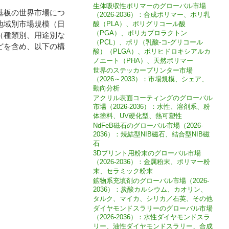
生体吸収性ポリマーのグローバル市場
CDガラス基板の世界市場につ
（2026-2036）：合成ポリマー、ポリ乳
地域別市場規模（日
酸（PLA）、ポリグリコール酸
（PGA）、ポリカプロラクトン
（種類別、用途別な
（PCL）、ポリ（乳酸-コ-グリコール
どを含め、以下の構
酸）（PLGA）、ポリヒドロキシアルカ
ノエート（PHA）、天然ポリマー
世界のステッカープリンター市場
（2026～2033）：市場規模、シェア、
動向分析
アクリル表面コーティングのグローバル
市場（2026-2036）：水性、溶剤系、粉
体塗料、UV硬化型、熱可塑性
NdFeB磁石のグローバル市場（2026-
2036）：焼結型NIB磁石、結合型NIB磁
石
3Dプリント用粉末のグローバル市場
（2026-2036）：金属粉末、ポリマー粉
末、セラミック粉末
鉱物系充填剤のグローバル市場（2026-
2036）：炭酸カルシウム、カオリン、
タルク、マイカ、シリカ／石英、その他
ダイヤモンドスラリーのグローバル市場
（2026-2036）：水性ダイヤモンドスラ
リー、油性ダイヤモンドスラリー、合成