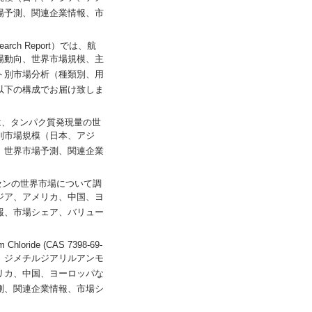
場予測、関連企業情報、市
esearch Report）では、航
場動向、世界市場規模、主
ト別市場分析（種類別、用
以下の構成でお届け致しま
port）では、タンパク質発現量の世
別市場規模（日本、アジ
、世界市場予測、関連企業
、ファルネセンの世界市場について調
ジア、アメリカ、中国、ヨ
報、市場シェア、バリュー
hloride (CAS 7398-69-
析し、ジメチルジアリルアンモ
リカ、中国、ヨーロッパな
測、関連企業情報、市場シ