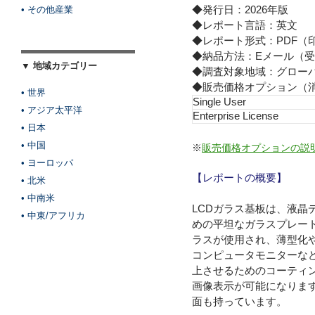
◆発行日：2026年版
• その他産業
◆レポート言語：英文
◆レポート形式：PDF（
◆納品方法：Eメール（受
▼ 地域カテゴリー
◆調査対象地域：グロー
◆販売価格オプション（
• 世界
Single User
• アジア太平洋
Enterprise License
• 日本
• 中国
※
販売価格オプションの説
• ヨーロッパ
【レポートの概要】
• 北米
• 中南米
LCDガラス基板は、液晶
• 中東/アフリカ
めの平坦なガラスプレー
ラスが使用され、薄型化
コンピュータモニターな
上させるためのコーティ
画像表示が可能になりま
面も持っています。