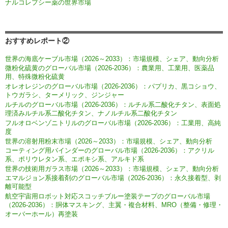
ナルコレプシー薬の世界市場
おすすめレポート②
世界の海底ケーブル市場（2026～2033）：市場規模、シェア、動向分析
微粉化硫黄のグローバル市場（2026-2036）：農業用、工業用、医薬品
用、特殊微粉化硫黄
オレオレジンのグローバル市場（2026-2036）：パプリカ、黒コショウ、
トウガラシ、ターメリック、ジンジャー
ルチルのグローバル市場（2026-2036）：ルチル系二酸化チタン、表面処
理済みルチル系二酸化チタン、ナノルチル系二酸化チタン
フルオロベンゾニトリルのグローバル市場（2026-2036）：工業用、高純
度
世界の溶射用粉末市場（2026～2033）：市場規模、シェア、動向分析
コーティング用バインダーのグローバル市場（2026-2036）：アクリル
系、ポリウレタン系、エポキシ系、アルキド系
世界の技術用ガラス市場（2026～2033）：市場規模、シェア、動向分析
エマルジョン系接着剤のグローバル市場（2026-2036）：永久接着型、剥
離可能型
航空宇宙用ロボット対応スコッチブルー塗装テープのグローバル市場
（2026-2036）：胴体マスキング、主翼・複合材料、MRO（整備・修理・
オーバーホール）再塗装