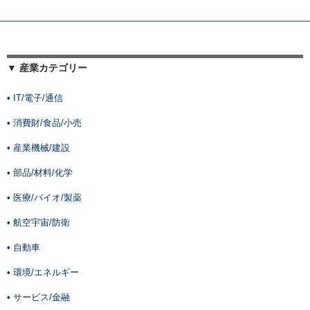
▼ 産業カテゴリー
• IT/電子/通信
• 消費財/食品/小売
• 産業機械/建設
• 部品/材料/化学
• 医療/バイオ/製薬
• 航空宇宙/防衛
• 自動車
• 環境/エネルギー
• サービス/金融