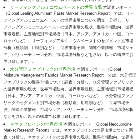
析、市場環境分析などを含め、以下の構成でお届け致します。...
リーフィングアルミニウムペーストの世界市場
本調査レポート
（Global Leafing Aluminum Paste Market Research Report）では、リー
フィングアルミニウムペーストの世界市場について調査・分析し、リー
フィングアルミニウムペーストの世界市場の現状、世界市場動向、世界
市場規模、主要地域別市場規模（日本、アジア、アメリカ、中国、ヨー
ロッパなど）、リーフィングアルミニウムペーストのセグメント別市場
分析（種類別、用途別など）、世界市場予測、関連企業情報、市場シェ
ア、バリューチェーン分析、市場環境分析などを含め、以下の構成でお
届け致します。...
水分管理ファブリックの世界市場
本調査レポート（Global
Moisture Management Fabrics Market Research Report）では、水分管理
ファブリックの世界市場について調査・分析し、水分管理ファブリック
の世界市場の現状、世界市場動向、世界市場規模、主要地域別市場規模
（日本、アジア、アメリカ、中国、ヨーロッパなど）、水分管理ファブ
リックのセグメント別市場分析（種類別、用途別など）、世界市場予
測、関連企業情報、市場シェア、バリューチェーン分析、市場環境分析
などを含め、以下の構成でお届け致します。...
ネオクプロインの世界市場
本調査レポート（Global Neocuproine
Market Research Report）では、ネオクプロインの世界市場について調
査・分析し、ネオクプロインの世界市場の現状、世界市場動向、世界市