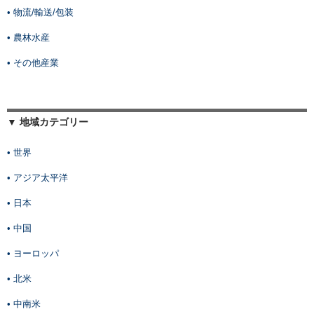
• 物流/輸送/包装
• 農林水産
• その他産業
▼ 地域カテゴリー
• 世界
• アジア太平洋
• 日本
• 中国
• ヨーロッパ
• 北米
• 中南米