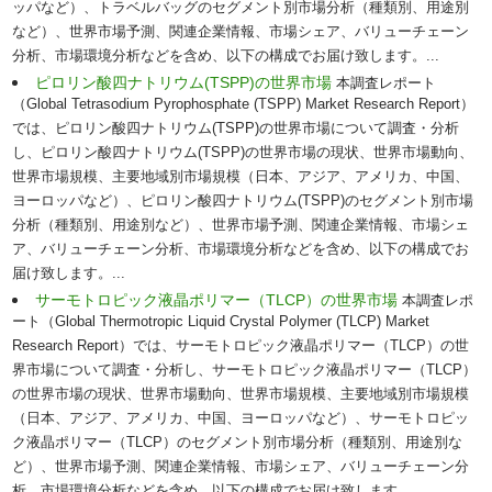
ッパなど）、トラベルバッグのセグメント別市場分析（種類別、用途別
など）、世界市場予測、関連企業情報、市場シェア、バリューチェーン
分析、市場環境分析などを含め、以下の構成でお届け致します。...
ピロリン酸四ナトリウム(TSPP)の世界市場
本調査レポート
（Global Tetrasodium Pyrophosphate (TSPP) Market Research Report）
では、ピロリン酸四ナトリウム(TSPP)の世界市場について調査・分析
し、ピロリン酸四ナトリウム(TSPP)の世界市場の現状、世界市場動向、
世界市場規模、主要地域別市場規模（日本、アジア、アメリカ、中国、
ヨーロッパなど）、ピロリン酸四ナトリウム(TSPP)のセグメント別市場
分析（種類別、用途別など）、世界市場予測、関連企業情報、市場シェ
ア、バリューチェーン分析、市場環境分析などを含め、以下の構成でお
届け致します。...
サーモトロピック液晶ポリマー（TLCP）の世界市場
本調査レポ
ート（Global Thermotropic Liquid Crystal Polymer (TLCP) Market
Research Report）では、サーモトロピック液晶ポリマー（TLCP）の世
界市場について調査・分析し、サーモトロピック液晶ポリマー（TLCP）
の世界市場の現状、世界市場動向、世界市場規模、主要地域別市場規模
（日本、アジア、アメリカ、中国、ヨーロッパなど）、サーモトロピッ
ク液晶ポリマー（TLCP）のセグメント別市場分析（種類別、用途別な
ど）、世界市場予測、関連企業情報、市場シェア、バリューチェーン分