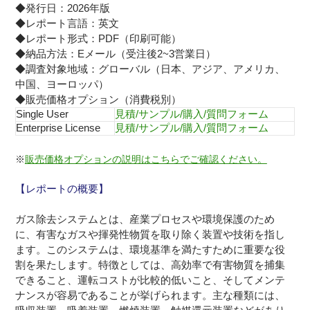
◆発行日：2026年版
◆レポート言語：英文
◆レポート形式：PDF（印刷可能）
◆納品方法：Eメール（受注後2~3営業日）
◆調査対象地域：グローバル（日本、アジア、アメリカ、
中国、ヨーロッパ）
◆販売価格オプション（消費税別）
Single User
見積/サンプル/購入/質問フォーム
Enterprise License
見積/サンプル/購入/質問フォーム
※
販売価格オプションの説明はこちらでご確認ください。
【レポートの概要】
ガス除去システムとは、産業プロセスや環境保護のため
に、有害なガスや揮発性物質を取り除く装置や技術を指し
ます。このシステムは、環境基準を満たすために重要な役
割を果たします。特徴としては、高効率で有害物質を捕集
できること、運転コストが比較的低いこと、そしてメンテ
ナンスが容易であることが挙げられます。主な種類には、