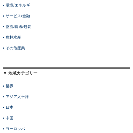
• 環境/エネルギー
• サービス/金融
• 物流/輸送/包装
• 農林水産
• その他産業
▼ 地域カテゴリー
• 世界
• アジア太平洋
• 日本
• 中国
• ヨーロッパ