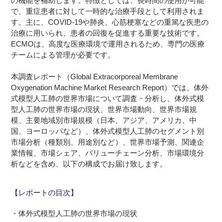
の機能を補助します。特徴としては、長時間の使用が可能
で、重症患者に対して一時的な治療手段として利用されま
す。主に、COVID-19や肺炎、心筋梗塞などの重篤な疾患の
治療に用いられ、患者の回復を促進する重要な技術です。
ECMOは、高度な医療環境で運用されるため、専門の医療
チームによる管理が必要です。
本調査レポート（Global Extracorporeal Membrane
Oxygenation Machine Market Research Report）では、体外
式模型人工肺の世界市場について調査・分析し、体外式模
型人工肺の世界市場の現状、世界市場動向、世界市場規
模、主要地域別市場規模（日本、アジア、アメリカ、中
国、ヨーロッパなど）、体外式模型人工肺のセグメント別
市場分析（種類別、用途別など）、世界市場予測、関連企
業情報、市場シェア、バリューチェーン分析、市場環境分
析などを含め、以下の構成でお届け致します。
【レポートの目次】
・体外式模型人工肺の世界市場の現状