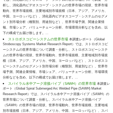
では、消化器内ビデオスコープ・システムの世界市場について調査・分
析し、消化器内ビデオスコープ・システムの世界市場の現状、世界市場
動向、世界市場規模、主要地域別市場規模（日本、アジア、アメリカ、
中国、ヨーロッパなど）、消化器内ビデオスコープ・システムのセグメ
ント別市場分析（種類別、用途別など）、世界市場予測、関連企業情
報、市場シェア、バリューチェーン分析、市場環境分析などを含め、以
下の構成でお届け致します。...
ストロボスコピーシステムの世界市場
本調査レポート（Global
Stroboscopy Systems Market Research Report）では、ストロボスコピ
ーシステムの世界市場について調査・分析し、ストロボスコピーシステ
ムの世界市場の現状、世界市場動向、世界市場規模、主要地域別市場規
模（日本、アジア、アメリカ、中国、ヨーロッパなど）、ストロボスコ
ピーシステムのセグメント別市場分析（種類別、用途別など）、世界市
場予測、関連企業情報、市場シェア、バリューチェーン分析、市場環境
分析などを含め、以下の構成でお届け致します。...
スパイラル水中アーク溶接パイプ（SAWH）の世界市場
本調査レ
ポート（Global Spiral Submerged Arc Welded Pipe (SAWH) Market
Research Report）では、スパイラル水中アーク溶接パイプ（SAWH）の
世界市場について調査・分析し、スパイラル水中アーク溶接パイプ
（SAWH）の世界市場の現状、世界市場動向、世界市場規模、主要地域
別市場規模（日本、アジア、アメリカ、中国、ヨーロッパなど）、スパ