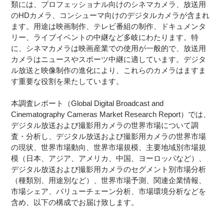
類には、プロフェッショナル向けのシネマカメラ、放送用
のHDカメラ、コンシューマ向けのデジタルカメラが含まれ
ます。用途は映画制作、テレビ番組の制作、ドキュメンタ
リー、ライブイベントの中継など多岐にわたります。特
に、シネマカメラは映画産業での使用が一般的で、放送用
カメラはニュースやスポーツ中継に適しています。デジタ
ル放送と映像制作の進化により、これらのカメラはますま
す重要な役割を果たしています。
本調査レポート（Global Digital Broadcast and
Cinematography Cameras Market Research Report）では、
デジタル放送および撮影用カメラの世界市場について調
査・分析し、デジタル放送および撮影用カメラの世界市場
の現状、世界市場動向、世界市場規模、主要地域別市場規
模（日本、アジア、アメリカ、中国、ヨーロッパなど）、
デジタル放送および撮影用カメラのセグメント別市場分析
（種類別、用途別など）、世界市場予測、関連企業情報、
市場シェア、バリューチェーン分析、市場環境分析などを
含め、以下の構成でお届け致します。