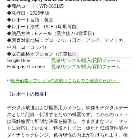
◆商品コード：WR-060165
◆発行日：2026年版
◆レポート言語：英文
◆レポート形式：PDF（印刷可能）
◆納品方法：Eメール（受注後2~3営業日）
◆調査対象地域：グローバル（日本、アジア、アメリカ、
中国、ヨーロッパ）
◆販売価格オプション（消費税別）
Single User
見積/サンプル/購入/質問フォーム
Enterprise License
見積/サンプル/購入/質問フォーム
※
販売価格オプションの説明はこちらでご確認ください。
【レポートの概要】
デジタル放送および撮影用カメラは、映像をデジタルデー
タとして記録・伝送するための機器です。これらのカメラ
は高解像度で鮮明な映像を提供し、さまざまなフォーマッ
トに対応しています。特徴としては、優れた低照度性能や
ダイナミックレンジ、色再現性の向上が挙げられます。種