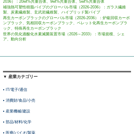
2036）：20wt%共重合体、9wt%共重合体、5wt%共重合体
補強熱可塑性樹脂パイプのグローバル市場（2026-2036）：ガラス繊維
製、炭素繊維製、玄武岩繊維製、ハイブリッド製パイプ
再生カーボンブラックのグローバル市場（2026-2036）：炉級回収カーボ
ンブラック、気相回収カーボンブラック、ペレット化再生カーボンブラ
ック、特殊再生カーボンブラック
世界の気化過酸化水素滅菌装置市場（2026～2033）：市場規模、シェ
ア、動向分析
▼ 産業カテゴリー
• IT/電子/通信
• 消費財/食品/小売
• 産業機械/建設
• 部品/材料/化学
• 医療/バイオ/製薬