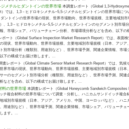
,5-ジメチルヒダントインの世界市場
本調査レポート（Global 1,3-Hydroxymethy
earch Report）では、1,3－ヒドロキシメチルｰ5,5-ジメチルヒダントインの世界市場
チルヒダントインの世界市場の現状、世界市場動向、世界市場規模、主要地域別
、1,3－ヒドロキシメチルｰ5,5-ジメチルヒダントインのセグメント別市場
報、市場シェア、バリューチェーン分析、市場環境分析などを含め、以下の構成
ート（Global Surface Inspection Market Research Report）
の現状、世界市場動向、世界市場規模、主要地域別市場規模（日本、アジア
ト別市場分析（種類別、用途別など）、世界市場予測、関連企業情報、市場
下の構成でお届け致します。...
調査レポート（Global Climate Sensor Market Research Report）
世界市場の現状、世界市場動向、世界市場規模、主要地域別市場規模（日本
サーのセグメント別市場分析（種類別、用途別など）、世界市場予測、関連
析などを含め、以下の構成でお届け致します。...
材料の世界市場
本調査レポート（Global Honeycomb Sandwich Composites Ma
ンドイッチ複合材料の世界市場について調査・分析し、ハニカムサンドイッチ複合
地域別市場規模（日本、アジア、アメリカ、中国、ヨーロッパなど）、ハニ
、用途別など）、世界市場予測、関連企業情報、市場シェア、バリューチェ
ます。...