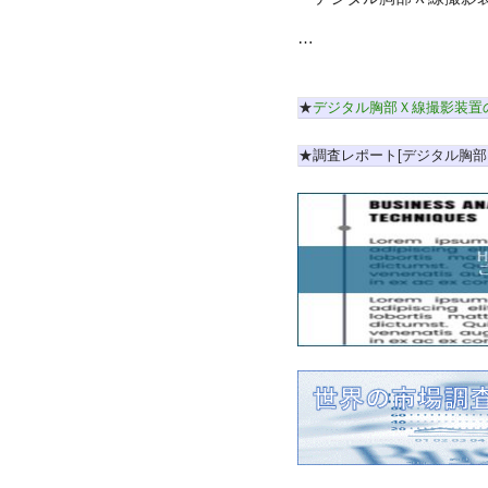
…
★
デジタル胸部Ｘ線撮影装置
★調査レポート[デジタル胸部