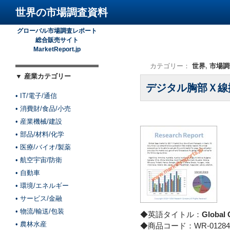
世界の市場調査資料
グローバル市場調査レポート
総合販売サイト
MarketReport.jp
カテゴリー：
世界
,
市場調
▼ 産業カテゴリー
デジタル胸部Ｘ線
• IT/電子/通信
• 消費財/食品/小売
• 産業機械/建設
• 部品/材料/化学
• 医療/バイオ/製薬
• 航空宇宙/防衛
• 自動車
• 環境/エネルギー
• サービス/金融
• 物流/輸送/包装
◆英語タイトル：
Global 
• 農林水産
◆商品コード：WR-01284