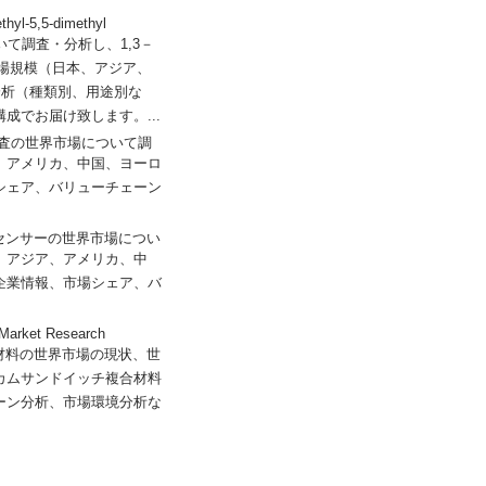
l-5,5-dimethyl
について調査・分析し、1,3－
市場規模（日本、アジア、
分析（種類別、用途別な
でお届け致します。...
では、表面検査の世界市場について調
、アメリカ、中国、ヨーロ
シェア、バリューチェーン
では、気候センサーの世界市場につい
、アジア、アメリカ、中
企業情報、市場シェア、バ
rket Research
材料の世界市場の現状、世
カムサンドイッチ複合材料
ーン分析、市場環境分析な