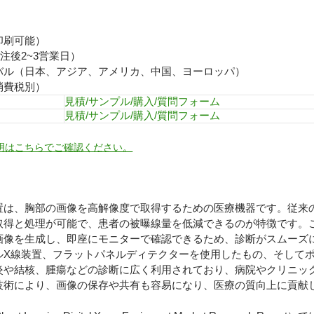
印刷可能）
注後2~3営業日）
バル（日本、アジア、アメリカ、中国、ヨーロッパ）
消費税別）
見積/サンプル/購入/質問フォーム
見積/サンプル/購入/質問フォーム
明はこちらでご確認ください。
置は、胸部の画像を高解像度で取得するための医療機器です。従来
取得と処理が可能で、患者の被曝線量を低減できるのが特徴です。
画像を生成し、即座にモニターで確認できるため、診断がスムーズ
ルX線装置、フラットパネルディテクターを使用したもの、そして
炎や結核、腫瘍などの診断に広く利用されており、病院やクリニッ
技術により、画像の保存や共有も容易になり、医療の質向上に貢献