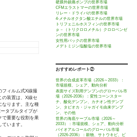
硬膜外鎮痛ポンプの世界市場
CFMエラストマーの世界市場
リレー・ドライバの世界市場
4-メチルオクタン酸エチルの世界市場
トリフェニルホスフィンの世界市場
ｐ－（トリクロロメチル）クロロベンゼ
ンの世界市場
女性用バックの世界市場
メデトミジン塩酸塩の世界市場
おすすめレポート②
世界の合成皮革市場（2026～2033）：
市場規模、シェア、動向分析
のフィルム式X線撮
表面サイズ剤用デンプンのグローバル市
場（2026-2036）：変性コーンスター
この装置は、X線セ
チ、酸化デンプン、カチオン性デンプ
になります。主な種
ン、タピオカ・ジャガイモ由来デンプ
ポータブルタイプが
ン、その他
クで重要な役割を果
世界の海底ケーブル市場（2026～
2033）：市場規模、シェア、動向分析
しています。
バイオアルコールのグローバル市場
（2026-2036）：穀物、サトウキビ、ビ