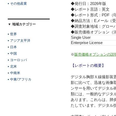
◆発行日：2026年版
• その他産業
◆レポート言語：英文
◆レポート形式：PDF（
◆納品方法：Eメール（受
▼ 地域カテゴリー
◆調査対象地域：グロー
◆販売価格オプション（
• 世界
Single User
• アジア太平洋
Enterprise License
• 日本
• 中国
※
販売価格オプションの説
• ヨーロッパ
【レポートの概要】
• 北米
• 中南米
デジタル胸部Ｘ線撮影装
• 中東/アフリカ
影に比べて、迅速な画像
ンサーを用いてデジタル
類には、一般的なデジタ
あります。これらは、肺
たしています。デジタル