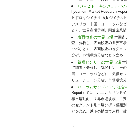
1,3－ヒドロキシメチルｰ5
hydantoin Market Res
ヒドロキシメチルｰ5,5-ジメ
アメリカ、中国、ヨーロッパなど）
ど）、世界市場予測、関連企業情
表面検査の世界市場
本調査レポ
査・分析し、表面検査の世界市場
ッパなど）、表面検査のセグメン
分析、市場環境分析などを含め、以
気候センサーの世界市場
本
て調査・分析し、気候センサーの
国、ヨーロッパなど）、気候セン
リューチェーン分析、市場環境分
ハニカムサンドイッチ複合
Report）では、ハニカムサ
界市場動向、世界市場規模、主要
のセグメント別市場分析（種類別
どを含め、以下の構成でお届け致し