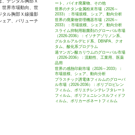
port）では、デジタル胸部Ｘ
ート、バイオ廃棄物、その他
、世界市場動向、世
世界のチタン金属粉末市場（2026～
ジタル胸部Ｘ線撮影
2033）：市場規模、シェア、動向分析
世界の廃棄物管理機器市場（2026～
シェア、バリューチ
2033）：市場規模、シェア、動向分析
スライム抑制用殺菌剤のグローバル市場
（2026-2036）：イソチアゾリノン系、
グルタルアルデヒド系、DBNPA、クオ
タム、酸化系プログラム
過マンガン酸カリウムのグローバル市場
（2026-2036）：流動性、工業用、医薬
品用
世界の感熱印刷市場（2026～2033）：
市場規模、シェア、動向分析
プラスチック誘電体フィルムのグローバ
ル市場（2026-2036）：ポリプロピレン
フィルム、ポリエチレンテレフタレート
フィルム、ポリフェニレンスルフィドフ
ィルム、ポリカーボネートフィルム