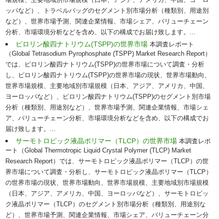
場規模、主要地域別市場規模（日本、アジア、アメリカ、中国、ヨーロ
ッパなど）、トラベルバッグのセグメント別市場分析（種類別、用途別
など）、世界市場予測、関連企業情報、市場シェア、バリューチェーン
分析、市場環境分析などを含め、以下の構成でお届け致します。...
ピロリン酸四ナトリウム(TSPP)の世界市場
本調査レポート
（Global Tetrasodium Pyrophosphate (TSPP) Market Research Report）
では、ピロリン酸四ナトリウム(TSPP)の世界市場について調査・分析
し、ピロリン酸四ナトリウム(TSPP)の世界市場の現状、世界市場動向、
世界市場規模、主要地域別市場規模（日本、アジア、アメリカ、中国、
ヨーロッパなど）、ピロリン酸四ナトリウム(TSPP)のセグメント別市場
分析（種類別、用途別など）、世界市場予測、関連企業情報、市場シェ
ア、バリューチェーン分析、市場環境分析などを含め、以下の構成でお
届け致します。...
サーモトロピック液晶ポリマー（TLCP）の世界市場
本調査レポ
ート（Global Thermotropic Liquid Crystal Polymer (TLCP) Market
Research Report）では、サーモトロピック液晶ポリマー（TLCP）の世
界市場について調査・分析し、サーモトロピック液晶ポリマー（TLCP）
の世界市場の現状、世界市場動向、世界市場規模、主要地域別市場規模
（日本、アジア、アメリカ、中国、ヨーロッパなど）、サーモトロピッ
ク液晶ポリマー（TLCP）のセグメント別市場分析（種類別、用途別な
ど）、世界市場予測、関連企業情報、市場シェア、バリューチェーン分