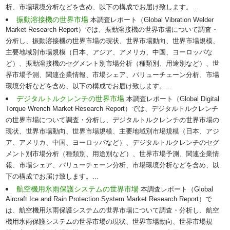
析、市場環境分析などを含め、以下の構成でお届け致します。...
振動溶接機の世界市場
本調査レポート（Global Vibration Welder
Market Research Report）では、振動溶接機の世界市場について調査・
分析し、振動溶接機の世界市場の現状、世界市場動向、世界市場規模、
主要地域別市場規模（日本、アジア、アメリカ、中国、ヨーロッパな
ど）、振動溶接機のセグメント別市場分析（種類別、用途別など）、世
界市場予測、関連企業情報、市場シェア、バリューチェーン分析、市場
環境分析などを含め、以下の構成でお届け致します。...
デジタルトルクレンチの世界市場
本調査レポート（Global Digital
Torque Wrench Market Research Report）では、デジタルトルクレンチ
の世界市場について調査・分析し、デジタルトルクレンチの世界市場の
現状、世界市場動向、世界市場規模、主要地域別市場規模（日本、アジ
ア、アメリカ、中国、ヨーロッパなど）、デジタルトルクレンチのセグ
メント別市場分析（種類別、用途別など）、世界市場予測、関連企業情
報、市場シェア、バリューチェーン分析、市場環境分析などを含め、以
下の構成でお届け致します。...
航空機用氷雨保護システムの世界市場
本調査レポート（Global
Aircraft Ice and Rain Protection System Market Research Report）で
は、航空機用氷雨保護システムの世界市場について調査・分析し、航空
機用氷雨保護システムの世界市場の現状、世界市場動向、世界市場規