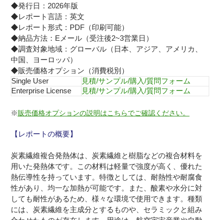
◆発行日：2026年版
◆レポート言語：英文
◆レポート形式：PDF（印刷可能）
◆納品方法：Eメール（受注後2~3営業日）
◆調査対象地域：グローバル（日本、アジア、アメリカ、
中国、ヨーロッパ）
◆販売価格オプション（消費税別）
Single User
見積/サンプル/購入/質問フォーム
Enterprise License
見積/サンプル/購入/質問フォーム
※
販売価格オプションの説明はこちらでご確認ください。
【レポートの概要】
炭素繊維複合発熱体は、炭素繊維と樹脂などの複合材料を
用いた発熱体です。この材料は軽量で強度が高く、優れた
熱伝導性を持っています。特徴としては、耐熱性や耐腐食
性があり、均一な加熱が可能です。また、酸素や水分に対
しても耐性があるため、様々な環境で使用できます。種類
には、炭素繊維を主成分とするものや、セラミックと組み