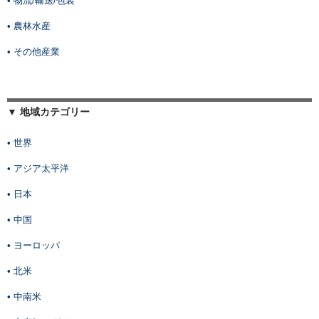
• 物流/輸送/包装
• 農林水産
• その他産業
▼ 地域カテゴリー
• 世界
• アジア太平洋
• 日本
• 中国
• ヨーロッパ
• 北米
• 中南米