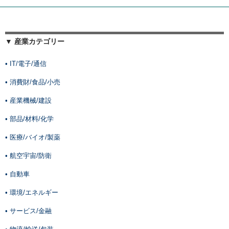
▼ 産業カテゴリー
• IT/電子/通信
• 消費財/食品/小売
• 産業機械/建設
• 部品/材料/化学
• 医療/バイオ/製薬
• 航空宇宙/防衛
• 自動車
• 環境/エネルギー
• サービス/金融