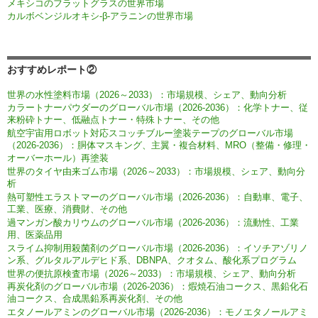
メキシコのフラットグラスの世界市場
カルボベンジルオキシ-β-アラニンの世界市場
おすすめレポート②
世界の水性塗料市場（2026～2033）：市場規模、シェア、動向分析
カラートナーパウダーのグローバル市場（2026-2036）：化学トナー、従
来粉砕トナー、低融点トナー・特殊トナー、その他
航空宇宙用ロボット対応スコッチブルー塗装テープのグローバル市場
（2026-2036）：胴体マスキング、主翼・複合材料、MRO（整備・修理・
オーバーホール）再塗装
世界のタイヤ由来ゴム市場（2026～2033）：市場規模、シェア、動向分
析
熱可塑性エラストマーのグローバル市場（2026-2036）：自動車、電子、
工業、医療、消費財、その他
過マンガン酸カリウムのグローバル市場（2026-2036）：流動性、工業
用、医薬品用
スライム抑制用殺菌剤のグローバル市場（2026-2036）：イソチアゾリノ
ン系、グルタルアルデヒド系、DBNPA、クオタム、酸化系プログラム
世界の便抗原検査市場（2026～2033）：市場規模、シェア、動向分析
再炭化剤のグローバル市場（2026-2036）：煆焼石油コークス、黒鉛化石
油コークス、合成黒鉛系再炭化剤、その他
エタノールアミンのグローバル市場（2026-2036）：モノエタノールアミ