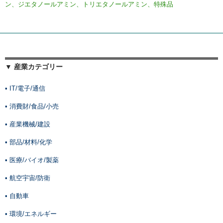
ン、ジエタノールアミン、トリエタノールアミン、特殊品
▼ 産業カテゴリー
• IT/電子/通信
• 消費財/食品/小売
• 産業機械/建設
• 部品/材料/化学
• 医療/バイオ/製薬
• 航空宇宙/防衛
• 自動車
• 環境/エネルギー