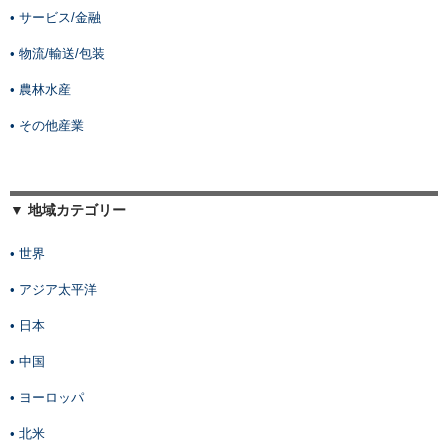
• サービス/金融
• 物流/輸送/包装
• 農林水産
• その他産業
▼ 地域カテゴリー
• 世界
• アジア太平洋
• 日本
• 中国
• ヨーロッパ
• 北米