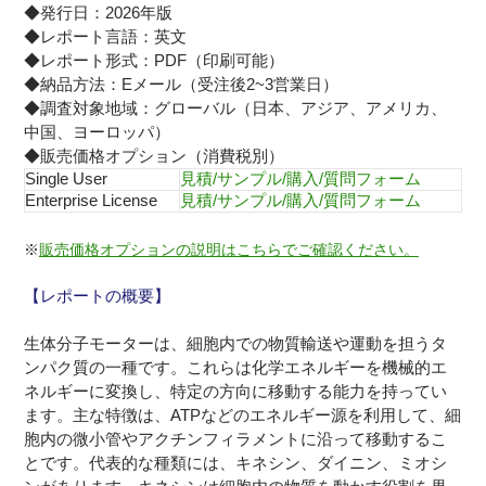
◆発行日：2026年版
◆レポート言語：英文
◆レポート形式：PDF（印刷可能）
◆納品方法：Eメール（受注後2~3営業日）
◆調査対象地域：グローバル（日本、アジア、アメリカ、
中国、ヨーロッパ）
◆販売価格オプション（消費税別）
Single User
見積/サンプル/購入/質問フォーム
Enterprise License
見積/サンプル/購入/質問フォーム
※
販売価格オプションの説明はこちらでご確認ください。
【レポートの概要】
生体分子モーターは、細胞内での物質輸送や運動を担うタ
ンパク質の一種です。これらは化学エネルギーを機械的エ
ネルギーに変換し、特定の方向に移動する能力を持ってい
ます。主な特徴は、ATPなどのエネルギー源を利用して、細
胞内の微小管やアクチンフィラメントに沿って移動するこ
とです。代表的な種類には、キネシン、ダイニン、ミオシ