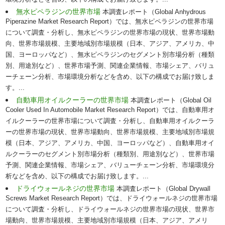
環境分析などを含め、以下の構成でお届け致します。...
無水ピペラジンの世界市場
本調査レポート（Global Anhydrous
Piperazine Market Research Report）では、無水ピペラジンの世界市場
について調査・分析し、無水ピペラジンの世界市場の現状、世界市場動
向、世界市場規模、主要地域別市場規模（日本、アジア、アメリカ、中
国、ヨーロッパなど）、無水ピペラジンのセグメント別市場分析（種類
別、用途別など）、世界市場予測、関連企業情報、市場シェア、バリュ
ーチェーン分析、市場環境分析などを含め、以下の構成でお届け致しま
す。...
自動車用オイルクーラーの世界市場
本調査レポート（Global Oil
Cooler Used In Automobile Market Research Report）では、自動車用オ
イルクーラーの世界市場について調査・分析し、自動車用オイルクーラ
ーの世界市場の現状、世界市場動向、世界市場規模、主要地域別市場規
模（日本、アジア、アメリカ、中国、ヨーロッパなど）、自動車用オイ
ルクーラーのセグメント別市場分析（種類別、用途別など）、世界市場
予測、関連企業情報、市場シェア、バリューチェーン分析、市場環境分
析などを含め、以下の構成でお届け致します。...
ドライウォールネジの世界市場
本調査レポート（Global Drywall
Screws Market Research Report）では、ドライウォールネジの世界市場
について調査・分析し、ドライウォールネジの世界市場の現状、世界市
場動向、世界市場規模、主要地域別市場規模（日本、アジア、アメリ