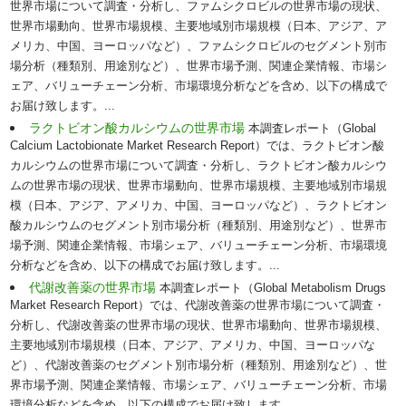
世界市場について調査・分析し、ファムシクロビルの世界市場の現状、
世界市場動向、世界市場規模、主要地域別市場規模（日本、アジア、ア
メリカ、中国、ヨーロッパなど）、ファムシクロビルのセグメント別市
場分析（種類別、用途別など）、世界市場予測、関連企業情報、市場シ
ェア、バリューチェーン分析、市場環境分析などを含め、以下の構成で
お届け致します。...
ラクトビオン酸カルシウムの世界市場
本調査レポート（Global
Calcium Lactobionate Market Research Report）では、ラクトビオン酸
カルシウムの世界市場について調査・分析し、ラクトビオン酸カルシウ
ムの世界市場の現状、世界市場動向、世界市場規模、主要地域別市場規
模（日本、アジア、アメリカ、中国、ヨーロッパなど）、ラクトビオン
酸カルシウムのセグメント別市場分析（種類別、用途別など）、世界市
場予測、関連企業情報、市場シェア、バリューチェーン分析、市場環境
分析などを含め、以下の構成でお届け致します。...
代謝改善薬の世界市場
本調査レポート（Global Metabolism Drugs
Market Research Report）では、代謝改善薬の世界市場について調査・
分析し、代謝改善薬の世界市場の現状、世界市場動向、世界市場規模、
主要地域別市場規模（日本、アジア、アメリカ、中国、ヨーロッパな
ど）、代謝改善薬のセグメント別市場分析（種類別、用途別など）、世
界市場予測、関連企業情報、市場シェア、バリューチェーン分析、市場