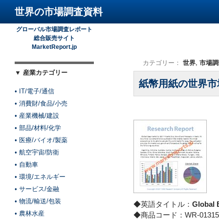
世界の市場調査資料
グローバル市場調査レポート
総合販売サイト
MarketReport.jp
カテゴリー：
世界
,
市場調
▼ 産業カテゴリー
紙幣用紙の世界市
• IT/電子/通信
• 消費財/食品/小売
• 産業機械/建設
• 部品/材料/化学
• 医療/バイオ/製薬
• 航空宇宙/防衛
• 自動車
• 環境/エネルギー
• サービス/金融
• 物流/輸送/包装
◆英語タイトル：
Global 
• 農林水産
◆商品コード：WR-01315