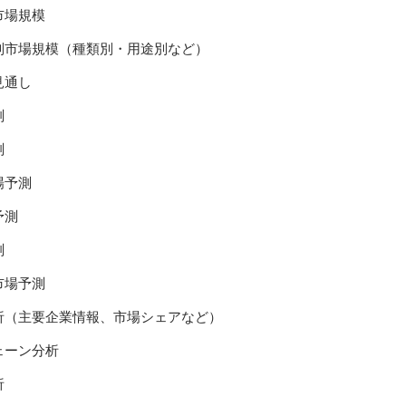
市場規模
別市場規模（種類別・用途別など）
見通し
測
測
場予測
予測
測
市場予測
析（主要企業情報、市場シェアなど）
ェーン分析
析