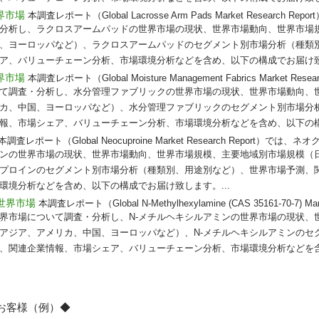
界市場
本調査レポート（Global Lacrosse Arm Pads Market Research 
分析し、ラクロスアームパッドの世界市場の現状、世界市場動向、世界市場
、ヨーロッパなど）、ラクロスアームパッドのセグメント別市場分析（種類
ア、バリューチェーン分析、市場環境分析などを含め、以下の構成でお届け致し
界市場
本調査レポート（Global Moisture Management Fabrics Market Re
て調査・分析し、水分管理ファブリックの世界市場の現状、世界市場動向、
カ、中国、ヨーロッパなど）、水分管理ファブリックのセグメント別市場分
報、市場シェア、バリューチェーン分析、市場環境分析などを含め、以下の構成
本調査レポート（Global Neocuproine Market Research Report）
ンの世界市場の現状、世界市場動向、世界市場規模、主要地域別市場規模（
プロインのセグメント別市場分析（種類別、用途別など）、世界市場予測、
環境分析などを含め、以下の構成でお届け致します。...
の世界市場
本調査レポート（Global N-Methylhexylamine (CAS 35161-70-7) Mar
世界市場について調査・分析し、N-メチルヘキシルアミンの世界市場の現状、
アジア、アメリカ、中国、ヨーロッパなど）、N-メチルヘキシルアミンのセ
、関連企業情報、市場シェア、バリューチェーン分析、市場環境分析などを
のお客様（例）◆