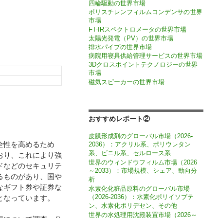
四輪駆動の世界市場
ポリスチレンフィルムコンデンサの世界
市場
FT-IRスペクトロメータの世界市場
太陽光発電（PV）の世界市場
排水パイプの世界市場
病院用寝具供給管理サービスの世界市場
3Dクロスポイントテクノロジーの世界
市場
磁気スピーカーの世界市場
おすすめレポート②
皮膜形成剤のグローバル市場（2026-
全性を高めるため
2036）：アクリル系、ポリウレタン
系、ビニル系、セルロース系
おり、これにより強
世界のウィンドウフィルム市場（2026
ドなどのセキュリテ
～2033）：市場規模、シェア、動向分
るものがあり、国や
析
なギフト券や証券な
水素化化粧品原料のグローバル市場
（2026-2036）：水素化ポリイソブテ
となっています。
ン、水素化ポリデセン、その他
世界の水処理用沈殿装置市場（2026～