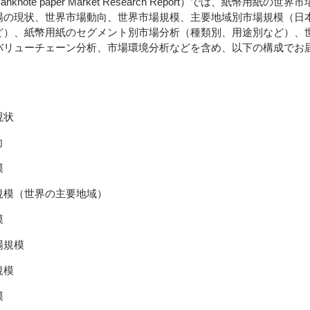
nknote paper Market Research Report）では、紙幣用紙
場の現状、世界市場動向、世界市場規模、主要地域別市場規模（日
ど）、紙幣用紙のセグメント別市場分析（種類別、用途別など）、
バリューチェーン分析、市場環境分析などを含め、以下の構成でお
現状
向
模
規模（世界の主要地域）
模
場規模
規模
模