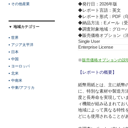
◆発行日：2026年版
• その他産業
◆レポート言語：英文
◆レポート形式：PDF（
◆納品方法：Eメール（受
▼ 地域カテゴリー
◆調査対象地域：グロー
◆販売価格オプション（
• 世界
Single User
• アジア太平洋
Enterprise License
• 日本
• 中国
※
販売価格オプションの説
• ヨーロッパ
【レポートの概要】
• 北米
• 中南米
紙幣用紙とは、主に紙幣
• 中東/アフリカ
に、特別な素材や製造方
度と長寿命を実現してい
ィ機能が組み込まれてお
地域によって異なる特性
どにも使用されることが