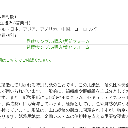
印刷可能）
注後2~3営業日）
バル（日本、アジア、アメリカ、中国、ヨーロッパ）
消費税別）
見積/サンプル/購入/質問フォーム
見積/サンプル/購入/質問フォーム
明はこちらでご確認ください。
の製造に使用される特別な紙のことです。この用紙は、耐久性や安
法が用いられています。一般的に、綿繊維や麻繊維を主成分として
ます。また、紙幣用紙には水印やホログラム、セキュリティスレッ
り、偽造防止にも寄与しています。種類としては、色や質感が異な
を持っています。用途は、主に紙幣の製造に限定されますが、特別
あります。紙幣用紙は、金融システムの信頼性を支える重要な要素