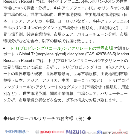
Research Report）では、4-(4-アミノフェニル)モルホリン-3-オンの世界
市場について調査・分析し、4-(4-アミノフェニル)モルホリン-3-オンの世
界市場の現状、世界市場動向、世界市場規模、主要地域別市場規模（日
本、アジア、アメリカ、中国、ヨーロッパなど）、4-(4-アミノフェニル)
モルホリン-3-オンのセグメント別市場分析（種類別、用途別など）、世
界市場予測、関連企業情報、市場シェア、バリューチェーン分析、市場
環境分析などを含め、以下の構成でお届け致します。...
トリ(プロピレングリコール)ジアクリレートの世界市場
本調査レ
ポート（Global Tri(propylene glycol) diacrylate (CAS 42978-66-5) Market
Research Report）では、トリ(プロピレングリコール)ジアクリレートの
世界市場について調査・分析し、トリ(プロピレングリコール)ジアクリレ
ートの世界市場の現状、世界市場動向、世界市場規模、主要地域別市場
規模（日本、アジア、アメリカ、中国、ヨーロッパなど）、トリ(プロピ
レングリコール)ジアクリレートのセグメント別市場分析（種類別、用途
別など）、世界市場予測、関連企業情報、市場シェア、バリューチェー
ン分析、市場環境分析などを含め、以下の構成でお届け致します。...
◆H&Iグローバルリサーチのお客様（例）◆