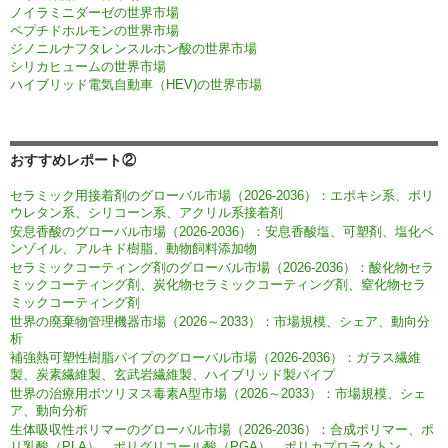
ノイラミニダーゼの世界市場
ペプチドホルモンの世界市場
ジノニルナフタレンスルホン酸の世界市場
シリカヒュームの世界市場
ハイブリッド電気自動車（HEV)の世界市場
おすすめレポート②
セラミック用接着剤のグローバル市場（2026-2036）：エポキシ系、ポリ
ウレタン系、シリコーン系、アクリル系接着剤
安息香酸のグローバル市場（2026-2036）：安息香酸塩、可塑剤、塩化ベ
ンゾイル、アルキド樹脂、動物飼料添加物
セラミックコーティング剤のグローバル市場（2026-2036）：酸化物セラ
ミックコーティング剤、炭化物セラミックコーティング剤、窒化物セラ
ミックコーティング剤
世界の廃棄物管理機器市場（2026～2033）：市場規模、シェア、動向分
析
補強熱可塑性樹脂パイプのグローバル市場（2026-2036）：ガラス繊維
製、炭素繊維製、玄武岩繊維製、ハイブリッド製パイプ
世界の治療用ボツリヌス毒素A型市場（2026～2033）：市場規模、シェ
ア、動向分析
生体吸収性ポリマーのグローバル市場（2026-2036）：合成ポリマー、ポ
リ乳酸（PLA）、ポリグリコール酸（PGA）、ポリカプロラクトン