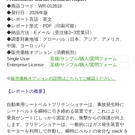
◆商品コード：WR-012618
◆発行日：2026年版
◆レポート言語：英文
◆レポート形式：PDF（印刷可能）
◆納品方法：Eメール（受注後2~3営業日）
◆調査対象地域：グローバル（日本、アジア、アメリカ、
中国、ヨーロッパ）
◆販売価格オプション（消費税別）
Single User
見積/サンプル/購入/質問フォーム
Enterprise License
見積/サンプル/購入/質問フォーム
※
販売価格オプションの説明はこちらでご確認ください。
【レポートの概要】
自動車用シートベルトプリテンショナーは、事故発生時に
シートベルトを瞬時に引き締める装置です。これにより、
乗員がシートにしっかり固定され、衝撃からの保護が向上
します。プリテンショナーは、一般的にはガス発生装置や
モーターを利用して作動し、瞬時にベルトの余分な slack を