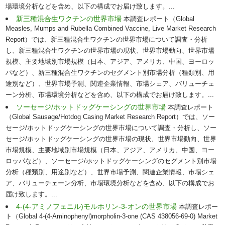
場環境分析などを含め、以下の構成でお届け致します。...
新三種混合生ワクチンの世界市場
本調査レポート（Global
Measles, Mumps and Rubella Combined Vaccine, Live Market Research
Report）では、新三種混合生ワクチンの世界市場について調査・分析
し、新三種混合生ワクチンの世界市場の現状、世界市場動向、世界市場
規模、主要地域別市場規模（日本、アジア、アメリカ、中国、ヨーロッ
パなど）、新三種混合生ワクチンのセグメント別市場分析（種類別、用
途別など）、世界市場予測、関連企業情報、市場シェア、バリューチェ
ーン分析、市場環境分析などを含め、以下の構成でお届け致します。...
ソーセージ/ホットドッグケーシングの世界市場
本調査レポート
（Global Sausage/Hotdog Casing Market Research Report）では、ソー
セージ/ホットドッグケーシングの世界市場について調査・分析し、ソー
セージ/ホットドッグケーシングの世界市場の現状、世界市場動向、世界
市場規模、主要地域別市場規模（日本、アジア、アメリカ、中国、ヨー
ロッパなど）、ソーセージ/ホットドッグケーシングのセグメント別市場
分析（種類別、用途別など）、世界市場予測、関連企業情報、市場シェ
ア、バリューチェーン分析、市場環境分析などを含め、以下の構成でお
届け致します。...
4-(4-アミノフェニル)モルホリン-3-オンの世界市場
本調査レポー
ト（Global 4-(4-Aminophenyl)morpholin-3-one (CAS 438056-69-0) Market