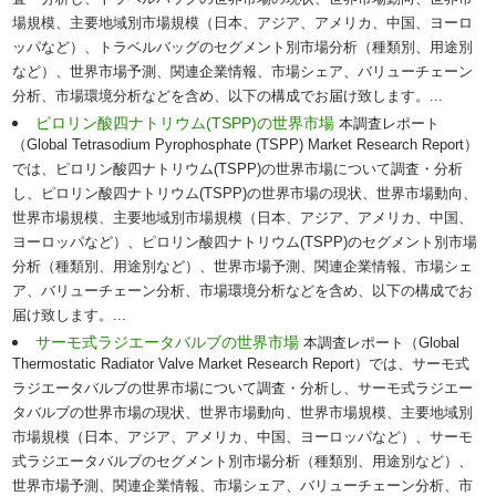
査・分析し、トラベルバッグの世界市場の現状、世界市場動向、世界市
場規模、主要地域別市場規模（日本、アジア、アメリカ、中国、ヨーロ
ッパなど）、トラベルバッグのセグメント別市場分析（種類別、用途別
など）、世界市場予測、関連企業情報、市場シェア、バリューチェーン
分析、市場環境分析などを含め、以下の構成でお届け致します。...
ピロリン酸四ナトリウム(TSPP)の世界市場
本調査レポート
（Global Tetrasodium Pyrophosphate (TSPP) Market Research Report）
では、ピロリン酸四ナトリウム(TSPP)の世界市場について調査・分析
し、ピロリン酸四ナトリウム(TSPP)の世界市場の現状、世界市場動向、
世界市場規模、主要地域別市場規模（日本、アジア、アメリカ、中国、
ヨーロッパなど）、ピロリン酸四ナトリウム(TSPP)のセグメント別市場
分析（種類別、用途別など）、世界市場予測、関連企業情報、市場シェ
ア、バリューチェーン分析、市場環境分析などを含め、以下の構成でお
届け致します。...
サーモ式ラジエータバルブの世界市場
本調査レポート（Global
Thermostatic Radiator Valve Market Research Report）では、サーモ式
ラジエータバルブの世界市場について調査・分析し、サーモ式ラジエー
タバルブの世界市場の現状、世界市場動向、世界市場規模、主要地域別
市場規模（日本、アジア、アメリカ、中国、ヨーロッパなど）、サーモ
式ラジエータバルブのセグメント別市場分析（種類別、用途別など）、
世界市場予測、関連企業情報、市場シェア、バリューチェーン分析、市