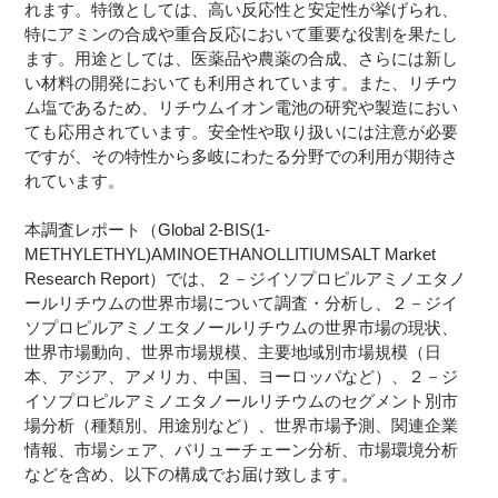
れます。特徴としては、高い反応性と安定性が挙げられ、
特にアミンの合成や重合反応において重要な役割を果たし
ます。用途としては、医薬品や農薬の合成、さらには新し
い材料の開発においても利用されています。また、リチウ
ム塩であるため、リチウムイオン電池の研究や製造におい
ても応用されています。安全性や取り扱いには注意が必要
ですが、その特性から多岐にわたる分野での利用が期待さ
れています。
本調査レポート（Global 2-BIS(1-
METHYLETHYL)AMINOETHANOLLITIUMSALT Market
Research Report）では、２－ジイソプロピルアミノエタノ
ールリチウムの世界市場について調査・分析し、２－ジイ
ソプロピルアミノエタノールリチウムの世界市場の現状、
世界市場動向、世界市場規模、主要地域別市場規模（日
本、アジア、アメリカ、中国、ヨーロッパなど）、２－ジ
イソプロピルアミノエタノールリチウムのセグメント別市
場分析（種類別、用途別など）、世界市場予測、関連企業
情報、市場シェア、バリューチェーン分析、市場環境分析
などを含め、以下の構成でお届け致します。