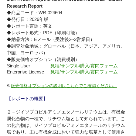
Research Report
◆商品コード：WR-024604
◆発行日：2026年版
◆レポート言語：英文
◆レポート形式：PDF（印刷可能）
◆納品方法：Eメール（受注後2~3営業日）
◆調査対象地域：グローバル（日本、アジア、アメリカ、
中国、ヨーロッパ）
◆販売価格オプション（消費税別）
Single User
見積/サンプル/購入/質問フォーム
Enterprise License
見積/サンプル/購入/質問フォーム
※
販売価格オプションの説明はこちらでご確認ください。
【レポートの概要】
２－ジイソプロピルアミノエタノールリチウムは、有機金
属化合物の一種で、リチウム塩として知られています。こ
の化合物は、ジイソプロピルアミノエタノールのリチウム
塩であり、主に有機合成において強力な塩基として使用さ