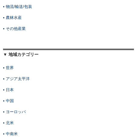
• 物流/輸送/包装
• 農林水産
• その他産業
▼ 地域カテゴリー
• 世界
• アジア太平洋
• 日本
• 中国
• ヨーロッパ
• 北米
• 中南米