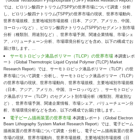
（Global Tetrasodium Pyrophosphate (TSPP) Market Research Report）
では、ピロリン酸四ナトリウム(TSPP)の世界市場について調査・分析
し、ピロリン酸四ナトリウム(TSPP)の世界市場の現状、世界市場動向、
世界市場規模、主要地域別市場規模（日本、アジア、アメリカ、中国、
ヨーロッパなど）、ピロリン酸四ナトリウム(TSPP)のセグメント別市場
分析（種類別、用途別など）、世界市場予測、関連企業情報、市場シェ
ア、バリューチェーン分析、市場環境分析などを含め、以下の構成でお
届け致します。...
サーモトロピック液晶ポリマー（TLCP）の世界市場
本調査レポ
ート（Global Thermotropic Liquid Crystal Polymer (TLCP) Market
Research Report）では、サーモトロピック液晶ポリマー（TLCP）の世
界市場について調査・分析し、サーモトロピック液晶ポリマー（TLCP）
の世界市場の現状、世界市場動向、世界市場規模、主要地域別市場規模
（日本、アジア、アメリカ、中国、ヨーロッパなど）、サーモトロピッ
ク液晶ポリマー（TLCP）のセグメント別市場分析（種類別、用途別な
ど）、世界市場予測、関連企業情報、市場シェア、バリューチェーン分
析、市場環境分析などを含め、以下の構成でお届け致します。...
電子ビーム描画装置の世界市場
本調査レポート（Global Electron
Beam Lithography System Market Research Report）では、電子ビーム
描画装置の世界市場について調査・分析し、電子ビーム描画装置の世界
市場の現状、世界市場動向、世界市場規模、主要地域別市場規模（日