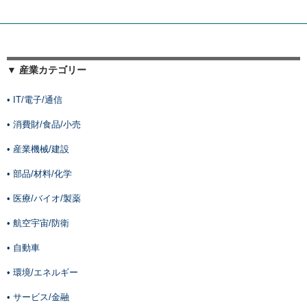
▼ 産業カテゴリー
• IT/電子/通信
• 消費財/食品/小売
• 産業機械/建設
• 部品/材料/化学
• 医療/バイオ/製薬
• 航空宇宙/防衛
• 自動車
• 環境/エネルギー
• サービス/金融