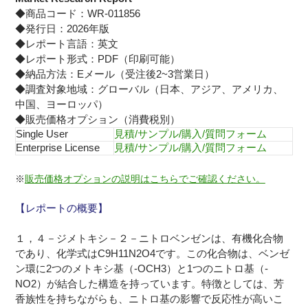
◆商品コード：WR-011856
◆発行日：2026年版
◆レポート言語：英文
◆レポート形式：PDF（印刷可能）
◆納品方法：Eメール（受注後2~3営業日）
◆調査対象地域：グローバル（日本、アジア、アメリカ、
中国、ヨーロッパ）
◆販売価格オプション（消費税別）
Single User
見積/サンプル/購入/質問フォーム
Enterprise License
見積/サンプル/購入/質問フォーム
※
販売価格オプションの説明はこちらでご確認ください。
【レポートの概要】
１，４－ジメトキシ－２－ニトロベンゼンは、有機化合物
であり、化学式はC9H11N2O4です。この化合物は、ベンゼ
ン環に2つのメトキシ基（-OCH3）と1つのニトロ基（-
NO2）が結合した構造を持っています。特徴としては、芳
香族性を持ちながらも、ニトロ基の影響で反応性が高いこ