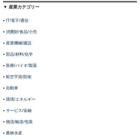
▼ 産業カテゴリー
• IT/電子/通信
• 消費財/食品/小売
• 産業機械/建設
• 部品/材料/化学
• 医療/バイオ/製薬
• 航空宇宙/防衛
• 自動車
• 環境/エネルギー
• サービス/金融
• 物流/輸送/包装
• 農林水産