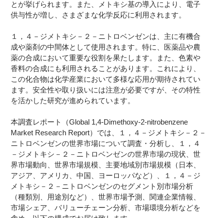
とが挙げられます。また、メトキシ基の導入により、電子
供与性が増し、さまざまな化学反応に利用されます。
１，４－ジメトキシ－２－ニトロベンゼンは、主に有機合
成や薬剤の中間体として使用されます。特に、医薬品や農
薬の合成において重要な役割を果たします。また、色素や
香料の合成にも利用されることがあります。これにより、
この化合物は化学産業において多様な応用が期待されてい
ます。安全性や取り扱いには注意が必要ですが、その特性
を活かした研究が進められています。
本調査レポート（Global 1,4-Dimethoxy-2-nitrobenzene
Market Research Report）では、１，４－ジメトキシ－２－
ニトロベンゼンの世界市場について調査・分析し、１，４
－ジメトキシ－２－ニトロベンゼンの世界市場の現状、世
界市場動向、世界市場規模、主要地域別市場規模（日本、
アジア、アメリカ、中国、ヨーロッパなど）、１，４－ジ
メトキシ－２－ニトロベンゼンのセグメント別市場分析
（種類別、用途別など）、世界市場予測、関連企業情報、
市場シェア、バリューチェーン分析、市場環境分析などを