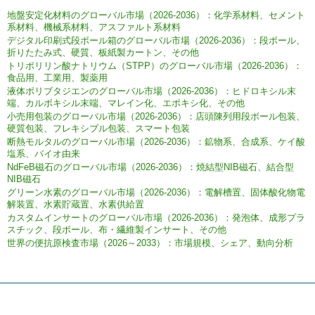
地盤安定化材料のグローバル市場（2026-2036）：化学系材料、セメント
系材料、機械系材料、アスファルト系材料
デジタル印刷式段ボール箱のグローバル市場（2026-2036）：段ボール、
折りたたみ式、硬質、板紙製カートン、その他
トリポリリン酸ナトリウム（STPP）のグローバル市場（2026-2036）：
食品用、工業用、製薬用
液体ポリブタジエンのグローバル市場（2026-2036）：ヒドロキシル末
端、カルボキシル末端、マレイン化、エポキシ化、その他
小売用包装のグローバル市場（2026-2036）：店頭陳列用段ボール包装、
硬質包装、フレキシブル包装、スマート包装
断熱モルタルのグローバル市場（2026-2036）：鉱物系、合成系、ケイ酸
塩系、バイオ由来
NdFeB磁石のグローバル市場（2026-2036）：焼結型NIB磁石、結合型
NIB磁石
グリーン水素のグローバル市場（2026-2036）：電解槽置、固体酸化物電
解装置、水素貯蔵置、水素供給置
カスタムインサートのグローバル市場（2026-2036）：発泡体、成形プラ
スチック、段ボール、布・繊維製インサート、その他
世界の便抗原検査市場（2026～2033）：市場規模、シェア、動向分析