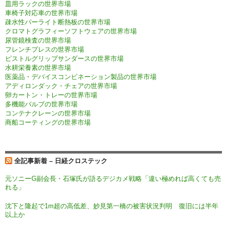
皿用ラックの世界市場
車椅子対応車の世界市場
疎水性パーライト断熱板の世界市場
クロマトグラフィーソフトウェアの世界市場
尿管鏡検査の世界市場
フレンチプレスの世界市場
ピストルグリップサンダースの世界市場
水耕栄養素の世界市場
医薬品・デバイスコンビネーション製品の世界市場
アディロンダック・チェアの世界市場
卵カートン・トレーの世界市場
多機能バルブの世界市場
コンテナクレーンの世界市場
商船コーティングの世界市場
全記事新着 – 日経クロステック
元ソニーG副会長・石塚氏が語るデジカメ戦略「違い極めれば高くても売
れる」
沈下と隆起で1m超の高低差、妙見第一橋の被害状況判明 復旧には半年
以上か