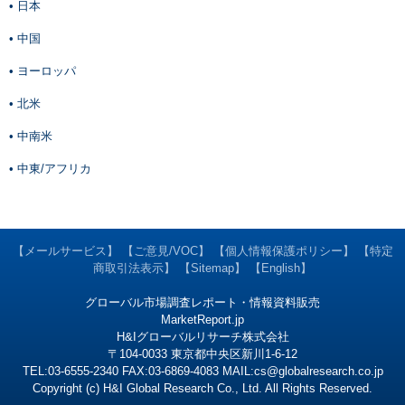
• 日本
• 中国
• ヨーロッパ
• 北米
• 中南米
• 中東/アフリカ
【メールサービス】
【ご意見/VOC】
【個人情報保護ポリシー】
【特定
商取引法表示】
【Sitemap】
【English】
グローバル市場調査レポート・情報資料販売
MarketReport.jp
H&Iグローバルリサーチ株式会社
〒104-0033 東京都中央区新川1-6-12
TEL:03-6555-2340 FAX:03-6869-4083 MAIL:
cs@globalresearch.co.jp
Copyright (c) H&I Global Research Co., Ltd. All Rights Reserved.