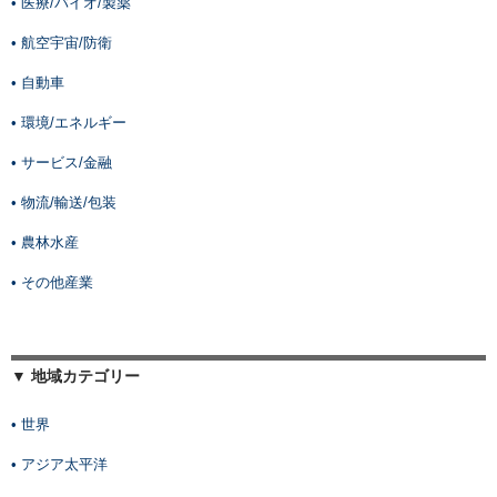
• 医療/バイオ/製薬
• 航空宇宙/防衛
• 自動車
• 環境/エネルギー
• サービス/金融
• 物流/輸送/包装
• 農林水産
• その他産業
▼ 地域カテゴリー
• 世界
• アジア太平洋