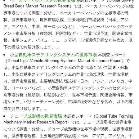
本調査レポート（Global Bakery
Bread Bags Market Research Report）では、ベーカリーパンバッグの世
界市場について調査・分析し、ベーカリーパンバッグの世界市場の現
状、世界市場動向、世界市場規模、主要地域別市場規模（日本、アジ
ア、アメリカ、中国、ヨーロッパなど）、ベーカリーパンバッグのセグ
メント別市場分析（種類別、用途別など）、世界市場予測、関連企業情
報、市場シェア、バリューチェーン分析、市場環境分析などを含め、以
下の構成でお届け致します。...
小型自動車ステアリングシステムの世界市場
本調査レポート
（Global Light Vehicle Steering Systems Market Research Report）で
は、小型自動車ステアリングシステムの世界市場について調査・分析
し、小型自動車ステアリングシステムの世界市場の現状、世界市場動
向、世界市場規模、主要地域別市場規模（日本、アジア、アメリカ、中
国、ヨーロッパなど）、小型自動車ステアリングシステムのセグメント
別市場分析（種類別、用途別など）、世界市場予測、関連企業情報、市
場シェア、バリューチェーン分析、市場環境分析などを含め、以下の構
成でお届け致します。...
チューブ成形機の世界市場
本調査レポート（Global Tube Forming
Machinery Market Research Report）では、チューブ成形機の世界市場
について調査・分析し、チューブ成形機の世界市場の現状、世界市場動
向、世界市場規模、主要地域別市場規模（日本、アジア、アメリカ、中