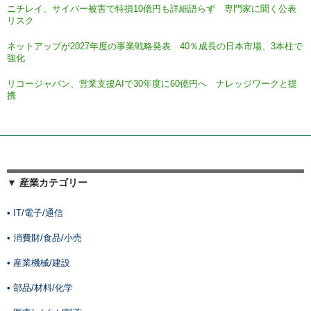
ニチレイ、サイバー被害で特損10億円も詳細語らず 専門家に聞く公表
リスク
ネットアップが2027年度の事業戦略発表 40％成長の日本市場、3本柱で
強化
リコージャパン、営業支援AIで30年度に60億円へ ナレッジワークと提
携
▼ 産業カテゴリー
• IT/電子/通信
• 消費財/食品/小売
• 産業機械/建設
• 部品/材料/化学