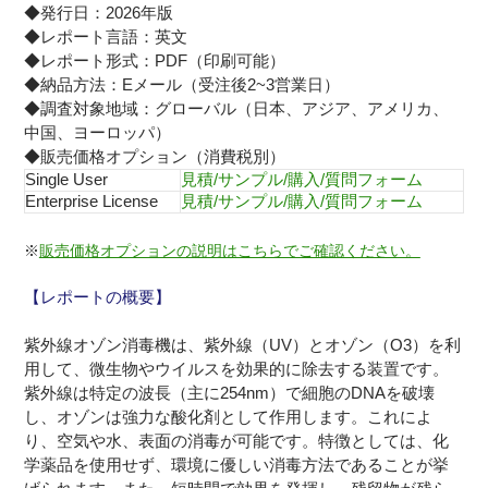
◆発行日：2026年版
◆レポート言語：英文
◆レポート形式：PDF（印刷可能）
◆納品方法：Eメール（受注後2~3営業日）
◆調査対象地域：グローバル（日本、アジア、アメリカ、
中国、ヨーロッパ）
◆販売価格オプション（消費税別）
Single User
見積/サンプル/購入/質問フォーム
Enterprise License
見積/サンプル/購入/質問フォーム
※
販売価格オプションの説明はこちらでご確認ください。
【レポートの概要】
紫外線オゾン消毒機は、紫外線（UV）とオゾン（O3）を利
用して、微生物やウイルスを効果的に除去する装置です。
紫外線は特定の波長（主に254nm）で細胞のDNAを破壊
し、オゾンは強力な酸化剤として作用します。これによ
り、空気や水、表面の消毒が可能です。特徴としては、化
学薬品を使用せず、環境に優しい消毒方法であることが挙