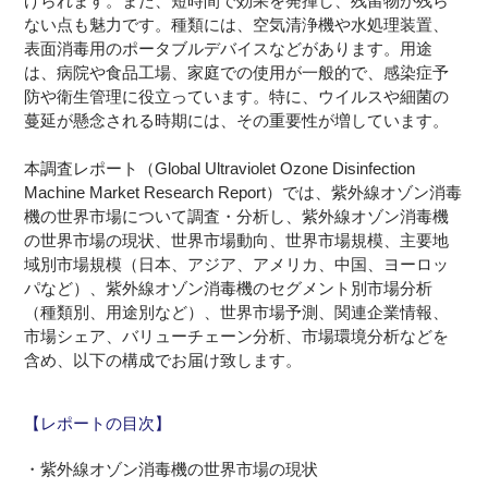
げられます。また、短時間で効果を発揮し、残留物が残ら
ない点も魅力です。種類には、空気清浄機や水処理装置、
表面消毒用のポータブルデバイスなどがあります。用途
は、病院や食品工場、家庭での使用が一般的で、感染症予
防や衛生管理に役立っています。特に、ウイルスや細菌の
蔓延が懸念される時期には、その重要性が増しています。
本調査レポート（Global Ultraviolet Ozone Disinfection
Machine Market Research Report）では、紫外線オゾン消毒
機の世界市場について調査・分析し、紫外線オゾン消毒機
の世界市場の現状、世界市場動向、世界市場規模、主要地
域別市場規模（日本、アジア、アメリカ、中国、ヨーロッ
パなど）、紫外線オゾン消毒機のセグメント別市場分析
（種類別、用途別など）、世界市場予測、関連企業情報、
市場シェア、バリューチェーン分析、市場環境分析などを
含め、以下の構成でお届け致します。
【レポートの目次】
・紫外線オゾン消毒機の世界市場の現状