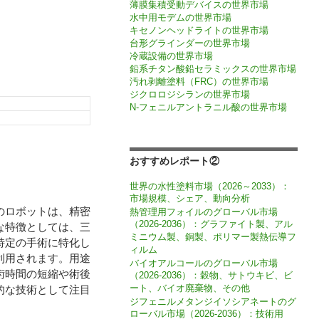
薄膜集積受動デバイスの世界市場
水中用モデムの世界市場
キセノンヘッドライトの世界市場
台形グラインダーの世界市場
冷蔵設備の世界市場
鉛系チタン酸鉛セラミックスの世界市場
汚れ剥離塗料（FRC）の世界市場
ジクロロジシランの世界市場
N-フェニルアントラニル酸の世界市場
おすすめレポート②
世界の水性塗料市場（2026～2033）：
市場規模、シェア、動向分析
のロボットは、精密
熱管理用フォイルのグローバル市場
（2026-2036）：グラファイト製、アル
な特徴としては、三
ミニウム製、銅製、ポリマー製熱伝導フ
特定の手術に特化し
ィルム
利用されます。用途
バイオアルコールのグローバル市場
術時間の短縮や術後
（2026-2036）：穀物、サトウキビ、ビ
ート、バイオ廃棄物、その他
的な技術として注目
ジフェニルメタンジイソシアネートのグ
ローバル市場（2026-2036）：技術用