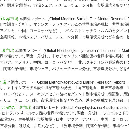
測、関連企業情報、市場シェア、バリューチェーン分析、市場環境分析など
の世界市場
本調査レポート（Global Machine Stretch Film Market Resea
いて調査・分析し、マシンストレッチフィルムの世界市場の現状、世界市場
アメリカ、中国、ヨーロッパなど）、マシンストレッチフィルムのセグメン
企業情報、市場シェア、バリューチェーン分析、市場環境分析などを含め、
世界市場
本調査レポート（Global Non-Hodgkin Lymphoma Therapeutics Mark
界市場について調査・分析し、非ホジキンリンパ腫治療の世界市場の現状、
アジア、アメリカ、中国、ヨーロッパなど）、非ホジキンリンパ腫治療のセ
、関連企業情報、市場シェア、バリューチェーン分析、市場環境分析などを
市場
本調査レポート（Global Methoxyacetlc Acid Market Research R
し、メトキシアセチル酸の世界市場の現状、世界市場動向、世界市場規模、
ーロッパなど）、メトキシアセチル酸のセグメント別市場分析（種類別、用
バリューチェーン分析、市場環境分析などを含め、以下の構成でお届け致します
ルホン酸の世界市場
本調査レポート（Global Phenylhydrazine-4-sulfonic acid (
は、フェニルヒドラジン-4-スルホン酸の世界市場について調査・分析し、フェニルヒド
市場規模、主要地域別市場規模（日本、アジア、アメリカ、中国、ヨーロッ
ト別市場分析（種類別、用途別など）、世界市場予測、関連企業情報、市場シェ