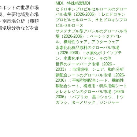
MDI、特殊精製MDI
脊髄外科用ロボットの世界市場
ヒドロキシプロピルセルロースのグロー
模、主要地域別市場
バル市場（2026-2036）：L-ヒドロキシ
プロピルセルロース、H-ヒドロキシプロ
ト別市場分析（種類
ピルセルロース
場環境分析などを含
サステナブル型アパレルのグローバル市
場（2026-2036）：ベーシックアパレ
ル、機能性ウェア、アウターウェア
水素化化粧品原料のグローバル市場
（2026-2036）：水素化ポリイソブテ
ン、水素化ポリデセン、その他
世界のテーマパーク市場（2026～
2033）：市場規模、シェア、動向分析
銅配合シートのグローバル市場（2026-
2036）：平板型銅配合シート、機能性
銅配合シート、構造用・特殊用銅シート
オレオレジンのグローバル市場（2026-
2036）：パプリカ、黒コショウ、トウ
ガラシ、ターメリック、ジンジャー