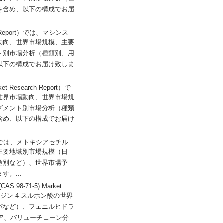
を含め、以下の構成でお届
rch Report）では、マシンス
動向、世界市場規模、主要
ト別市場分析（種類別、用
以下の構成でお届け致しま
et Research Report）で
世界市場動向、世界市場規
グメント別市場分析（種類
含め、以下の構成でお届け
eport）では、メトキシアセチル
主要地域別市場規模（日
途別など）、世界市場予
。...
CAS 98-71-5) Market
ラジン-4-スルホン酸の世界
パなど）、フェニルヒドラ
ア、バリューチェーン分