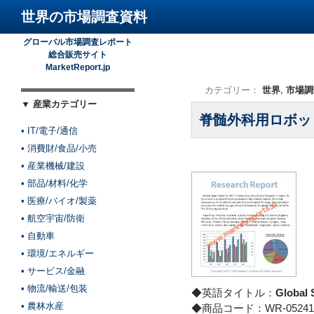
世界の市場調査資料
グローバル市場調査レポート
総合販売サイト
MarketReport.jp
カテゴリー：
世界
,
市場調
▼ 産業カテゴリー
脊髄外科用ロボッ
• IT/電子/通信
• 消費財/食品/小売
• 産業機械/建設
• 部品/材料/化学
• 医療/バイオ/製薬
• 航空宇宙/防衛
• 自動車
• 環境/エネルギー
• サービス/金融
• 物流/輸送/包装
◆英語タイトル：
Global 
• 農林水産
◆商品コード：WR-05241