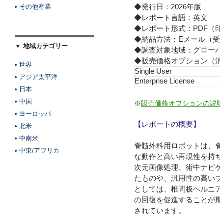
◆発行日：2026年版
• その他産業
◆レポート言語：英文
◆レポート形式：PDF（
◆納品方法：Eメール（受
▼ 地域カテゴリー
◆調査対象地域：グロー
◆販売価格オプション（
• 世界
Single User
• アジア太平洋
Enterprise License
• 日本
• 中国
※
販売価格オプションの説
• ヨーロッパ
【レポートの概要】
• 北米
• 中南米
脊髄外科用ロボットは、
• 中東/アフリカ
な動作と高い再現性を持
次元画像処理、術中ナビ
たものや、汎用性の高い
としては、椎間板ヘルニ
の回復を促進することが
されています。