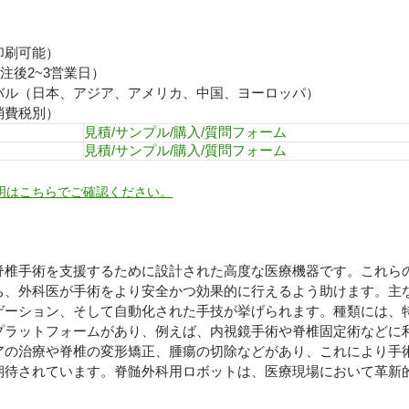
印刷可能）
注後2~3営業日）
バル（日本、アジア、アメリカ、中国、ヨーロッパ）
消費税別）
見積/サンプル/購入/質問フォーム
見積/サンプル/購入/質問フォーム
明はこちらでご確認ください。
脊椎手術を支援するために設計された高度な医療機器です。これら
ち、外科医が手術をより安全かつ効果的に行えるよう助けます。主
ゲーション、そして自動化された手技が挙げられます。種類には、
プラットフォームがあり、例えば、内視鏡手術や脊椎固定術などに
アの治療や脊椎の変形矯正、腫瘍の切除などがあり、これにより手
期待されています。脊髄外科用ロボットは、医療現場において革新