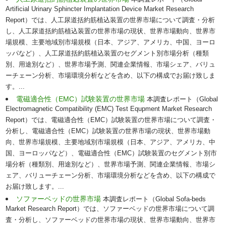
Artificial Urinary Sphincter Implantation Device Market Research
Report）では、人工尿道括約筋植込装置の世界市場について調査・分析
し、人工尿道括約筋植込装置の世界市場の現状、世界市場動向、世界市
場規模、主要地域別市場規模（日本、アジア、アメリカ、中国、ヨーロ
ッパなど）、人工尿道括約筋植込装置のセグメント別市場分析（種類
別、用途別など）、世界市場予測、関連企業情報、市場シェア、バリュ
ーチェーン分析、市場環境分析などを含め、以下の構成でお届け致しま
す。...
電磁適合性（EMC）試験装置の世界市場
本調査レポート（Global
Electromagnetic Compatibility (EMC) Test Equpment Market Research
Report）では、電磁適合性（EMC）試験装置の世界市場について調査・
分析し、電磁適合性（EMC）試験装置の世界市場の現状、世界市場動
向、世界市場規模、主要地域別市場規模（日本、アジア、アメリカ、中
国、ヨーロッパなど）、電磁適合性（EMC）試験装置のセグメント別市
場分析（種類別、用途別など）、世界市場予測、関連企業情報、市場シ
ェア、バリューチェーン分析、市場環境分析などを含め、以下の構成で
お届け致します。...
ソファーベッドの世界市場
本調査レポート（Global Sofa-beds
Market Research Report）では、ソファーベッドの世界市場について調
査・分析し、ソファーベッドの世界市場の現状、世界市場動向、世界市