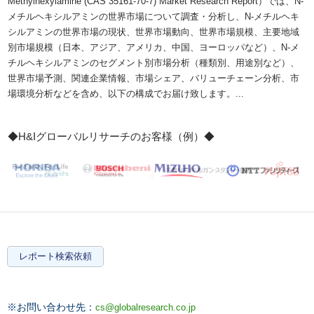
Methylhexylamine (CAS 35161-70-7) Market Research Report）では、N-
メチルヘキシルアミンの世界市場について調査・分析し、N-メチルヘキ
シルアミンの世界市場の現状、世界市場動向、世界市場規模、主要地域
別市場規模（日本、アジア、アメリカ、中国、ヨーロッパなど）、N-メ
チルヘキシルアミンのセグメント別市場分析（種類別、用途別など）、
世界市場予測、関連企業情報、市場シェア、バリューチェーン分析、市
場環境分析などを含め、以下の構成でお届け致します。...
◆H&Iグローバルリサーチのお客様（例）◆
レポート検索依頼
※お問い合わせ先：
cs@globalresearch.co.jp