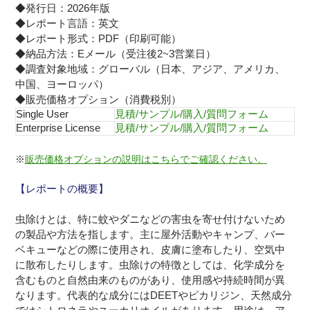
◆発行日：2026年版
◆レポート言語：英文
◆レポート形式：PDF（印刷可能）
◆納品方法：Eメール（受注後2~3営業日）
◆調査対象地域：グローバル（日本、アジア、アメリカ、
中国、ヨーロッパ）
◆販売価格オプション（消費税別）
Single User
見積/サンプル/購入/質問フォーム
Enterprise License
見積/サンプル/購入/質問フォーム
※
販売価格オプションの説明はこちらでご確認ください。
【レポートの概要】
虫除けとは、特に蚊やダニなどの害虫を寄せ付けないため
の製品や方法を指します。主に屋外活動やキャンプ、バー
ベキューなどの際に使用され、皮膚に塗布したり、空気中
に散布したりします。虫除けの特徴としては、化学成分を
含むものと自然由来のものがあり、使用感や持続時間が異
なります。代表的な成分にはDEETやピカリジン、天然成分