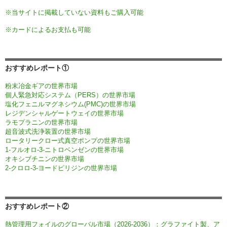
※当サイトに掲載していない資料もご購入可能
※カードによるお支払も可能
おすすめレポート①
粉末冶金ギアの世界市場
個人緊急対応システム（PERS）の世界市場
塩化フェニルマグネシウム(PMC)の世界市場
レジデンシャルゲートウェイの世界市場
ラモプラニンの世界市場
超音波式洗浄装置の世界市場
ロータリークロー式真空ポンプの世界市場
1-フルオロ-3-ニトロベンゼンの世界市場
オキシブチニンの世界市場
2-クロロ-3-ヨードピリジンの世界市場
おすすめレポート②
熱管理用フォイルのグローバル市場（2026-2036）：グラファイト製、ア