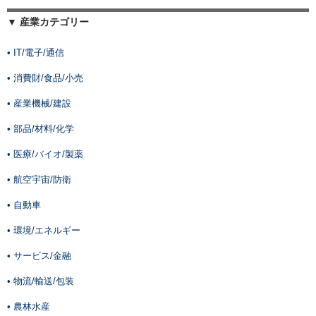
▼ 産業カテゴリー
• IT/電子/通信
• 消費財/食品/小売
• 産業機械/建設
• 部品/材料/化学
• 医療/バイオ/製薬
• 航空宇宙/防衛
• 自動車
• 環境/エネルギー
• サービス/金融
• 物流/輸送/包装
• 農林水産