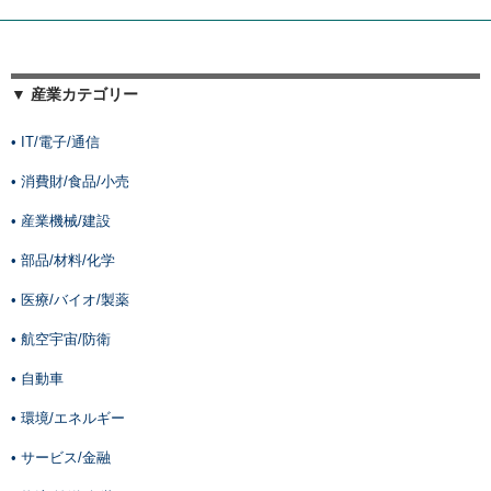
▼ 産業カテゴリー
• IT/電子/通信
• 消費財/食品/小売
• 産業機械/建設
• 部品/材料/化学
• 医療/バイオ/製薬
• 航空宇宙/防衛
• 自動車
• 環境/エネルギー
• サービス/金融