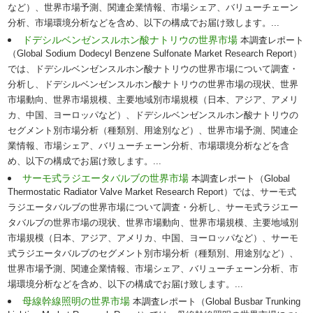
など）、世界市場予測、関連企業情報、市場シェア、バリューチェーン
分析、市場環境分析などを含め、以下の構成でお届け致します。...
ドデシルベンゼンスルホン酸ナトリウの世界市場
本調査レポート
（Global Sodium Dodecyl Benzene Sulfonate Market Research Report）
では、ドデシルベンゼンスルホン酸ナトリウの世界市場について調査・
分析し、ドデシルベンゼンスルホン酸ナトリウの世界市場の現状、世界
市場動向、世界市場規模、主要地域別市場規模（日本、アジア、アメリ
カ、中国、ヨーロッパなど）、ドデシルベンゼンスルホン酸ナトリウの
セグメント別市場分析（種類別、用途別など）、世界市場予測、関連企
業情報、市場シェア、バリューチェーン分析、市場環境分析などを含
め、以下の構成でお届け致します。...
サーモ式ラジエータバルブの世界市場
本調査レポート（Global
Thermostatic Radiator Valve Market Research Report）では、サーモ式
ラジエータバルブの世界市場について調査・分析し、サーモ式ラジエー
タバルブの世界市場の現状、世界市場動向、世界市場規模、主要地域別
市場規模（日本、アジア、アメリカ、中国、ヨーロッパなど）、サーモ
式ラジエータバルブのセグメント別市場分析（種類別、用途別など）、
世界市場予測、関連企業情報、市場シェア、バリューチェーン分析、市
場環境分析などを含め、以下の構成でお届け致します。...
母線幹線照明の世界市場
本調査レポート（Global Busbar Trunking