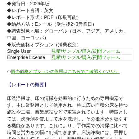
◆発行日：2026年版
◆レポート言語：英文
◆レポート形式：PDF（印刷可能）
◆納品方法：Eメール（受注後2~3営業日）
◆調査対象地域：グローバル（日本、アジア、アメリカ、
中国、ヨーロッパ）
◆販売価格オプション（消費税別）
Single User
見積/サンプル/購入/質問フォーム
Enterprise License
見積/サンプル/購入/質問フォーム
※
販売価格オプションの説明はこちらでご確認ください。
【レポートの概要】
床洗浄機は、床の清掃を効率的に行うための専用機器で
す。主に業務用として使用され、特に広い面積の床を持つ
施設や工場、商業施設などで重宝されています。特徴とし
ては、洗浄剤を使用して床を洗浄し、その後水分を吸引す
る機能があります。これにより、手作業での清掃に比べて
時間と労力を大幅に削減できます。床洗浄機には、手押し