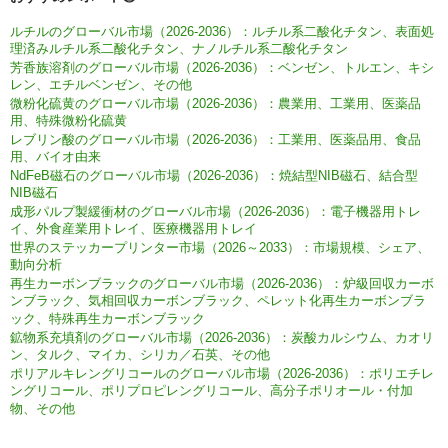
ルチルのグローバル市場（2026-2036）：ルチル系二酸化チタン、表面処
理済みルチル系二酸化チタン、ナノルチル系二酸化チタン
芳香族溶剤のグローバル市場（2026-2036）：ベンゼン、トルエン、キシ
レン、エチルベンゼン、その他
微粉化硫黄のグローバル市場（2026-2036）：農業用、工業用、医薬品
用、特殊微粉化硫黄
レブリン酸のグローバル市場（2026-2036）：工業用、医薬品用、食品
用、バイオ由来
NdFeB磁石のグローバル市場（2026-2036）：焼結型NIB磁石、結合型
NIB磁石
成形パルプ製緩衝材のグローバル市場（2026-2036）：電子機器用トレ
イ、外食産業用トレイ、医療機器用トレイ
世界のステッカープリンター市場（2026～2033）：市場規模、シェア、
動向分析
再生カーボンブラックのグローバル市場（2026-2036）：炉級回収カーボ
ンブラック、気相回収カーボンブラック、ペレット化再生カーボンブラ
ック、特殊再生カーボンブラック
鉱物系充填剤のグローバル市場（2026-2036）：炭酸カルシウム、カオリ
ン、タルク、マイカ、シリカ／石英、その他
ポリアルキレングリコールのグローバル市場（2026-2036）：ポリエチレ
ングリコール、ポリプロピレングリコール、高分子ポリオール・付加
物、その他