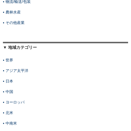
• 物流/輸送/包装
• 農林水産
• その他産業
▼ 地域カテゴリー
• 世界
• アジア太平洋
• 日本
• 中国
• ヨーロッパ
• 北米
• 中南米