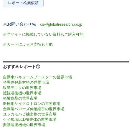
レポート検索依頼
※お問い合わせ先：
cs@globalresearch.co.jp
※当サイトに掲載していない資料もご購入可能
※カードによるお支払も可能
おすすめレポート①
自動車バキュームブースターの世界市場
半導体包装材料の世界市場
収量モニタの世界市場
抵抗溶接機の世界市場
発酵食品の世界市場
医療用サイクロトロンの世界市場
金属製ベローズ伸縮継手の世界市場
ユッカモハビ抽出物の世界市場
ケイ酸塩LED蛍光体の世界市場
振動溶接機械の世界市場