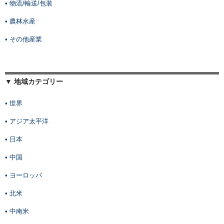
• 物流/輸送/包装
• 農林水産
• その他産業
▼ 地域カテゴリー
• 世界
• アジア太平洋
• 日本
• 中国
• ヨーロッパ
• 北米
• 中南米