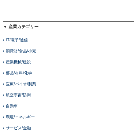
▼ 産業カテゴリー
• IT/電子/通信
• 消費財/食品/小売
• 産業機械/建設
• 部品/材料/化学
• 医療/バイオ/製薬
• 航空宇宙/防衛
• 自動車
• 環境/エネルギー
• サービス/金融