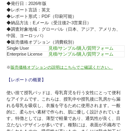
◆発行日：2026年版
◆レポート言語：英文
◆レポート形式：PDF（印刷可能）
◆納品方法：Eメール（受注後2~3営業日）
◆調査対象地域：グローバル（日本、アジア、アメリカ、
中国、ヨーロッパ）
◆販売価格オプション（消費税別）
Single User
見積/サンプル/購入/質問フォーム
Enterprise License
見積/サンプル/購入/質問フォーム
※
販売価格オプションの説明はこちらでご確認ください。
【レポートの概要】
使い捨て授乳パッドは、母乳育児を行う女性にとって便利
なアイテムです。これらは、授乳中や授乳後に乳房から漏
れる母乳を吸収し、衣服を守るために使用されます。一般
的に、柔らかい素材で作られ、肌に優しく設計されていま
す。特徴としては、薄型で軽量であり、通気性が良く、目
立たないデザインが多いです。種類には、表面が不織布で