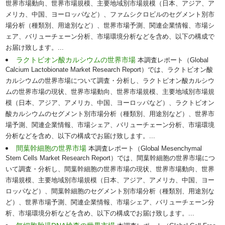
世界市場動向、世界市場規模、主要地域別市場規模（日本、アジア、ア
メリカ、中国、ヨーロッパなど）、ファムシクロビルのセグメント別市
場分析（種類別、用途別など）、世界市場予測、関連企業情報、市場シ
ェア、バリューチェーン分析、市場環境分析などを含め、以下の構成で
お届け致します。...
ラクトビオン酸カルシウムの世界市場
本調査レポート（Global
Calcium Lactobionate Market Research Report）では、ラクトビオン酸
カルシウムの世界市場について調査・分析し、ラクトビオン酸カルシウ
ムの世界市場の現状、世界市場動向、世界市場規模、主要地域別市場規
模（日本、アジア、アメリカ、中国、ヨーロッパなど）、ラクトビオン
酸カルシウムのセグメント別市場分析（種類別、用途別など）、世界市
場予測、関連企業情報、市場シェア、バリューチェーン分析、市場環境
分析などを含め、以下の構成でお届け致します。...
間葉幹細胞の世界市場
本調査レポート（Global Mesenchymal
Stem Cells Market Research Report）では、間葉幹細胞の世界市場につ
いて調査・分析し、間葉幹細胞の世界市場の現状、世界市場動向、世界
市場規模、主要地域別市場規模（日本、アジア、アメリカ、中国、ヨー
ロッパなど）、間葉幹細胞のセグメント別市場分析（種類別、用途別な
ど）、世界市場予測、関連企業情報、市場シェア、バリューチェーン分
析、市場環境分析などを含め、以下の構成でお届け致します。...