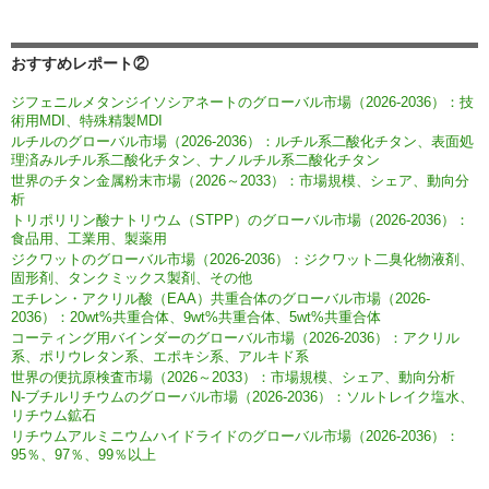
おすすめレポート②
ジフェニルメタンジイソシアネートのグローバル市場（2026-2036）：技
術用MDI、特殊精製MDI
ルチルのグローバル市場（2026-2036）：ルチル系二酸化チタン、表面処
理済みルチル系二酸化チタン、ナノルチル系二酸化チタン
世界のチタン金属粉末市場（2026～2033）：市場規模、シェア、動向分
析
トリポリリン酸ナトリウム（STPP）のグローバル市場（2026-2036）：
食品用、工業用、製薬用
ジクワットのグローバル市場（2026-2036）：ジクワット二臭化物液剤、
固形剤、タンクミックス製剤、その他
エチレン・アクリル酸（EAA）共重合体のグローバル市場（2026-
2036）：20wt%共重合体、9wt%共重合体、5wt%共重合体
コーティング用バインダーのグローバル市場（2026-2036）：アクリル
系、ポリウレタン系、エポキシ系、アルキド系
世界の便抗原検査市場（2026～2033）：市場規模、シェア、動向分析
N-ブチルリチウムのグローバル市場（2026-2036）：ソルトレイク塩水、
リチウム鉱石
リチウムアルミニウムハイドライドのグローバル市場（2026-2036）：
95％、97％、99％以上