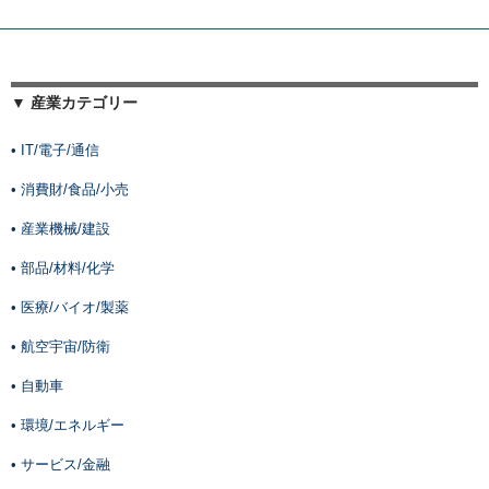
▼ 産業カテゴリー
• IT/電子/通信
• 消費財/食品/小売
• 産業機械/建設
• 部品/材料/化学
• 医療/バイオ/製薬
• 航空宇宙/防衛
• 自動車
• 環境/エネルギー
• サービス/金融