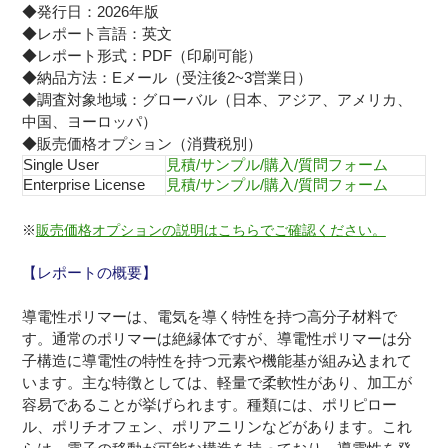
◆発行日：2026年版
◆レポート言語：英文
◆レポート形式：PDF（印刷可能）
◆納品方法：Eメール（受注後2~3営業日）
◆調査対象地域：グローバル（日本、アジア、アメリカ、
中国、ヨーロッパ）
◆販売価格オプション（消費税別）
Single User
見積/サンプル/購入/質問フォーム
Enterprise License
見積/サンプル/購入/質問フォーム
※
販売価格オプションの説明はこちらでご確認ください。
【レポートの概要】
導電性ポリマーは、電気を導く特性を持つ高分子材料で
す。通常のポリマーは絶縁体ですが、導電性ポリマーは分
子構造に導電性の特性を持つ元素や機能基が組み込まれて
います。主な特徴としては、軽量で柔軟性があり、加工が
容易であることが挙げられます。種類には、ポリピロー
ル、ポリチオフェン、ポリアニリンなどがあります。これ