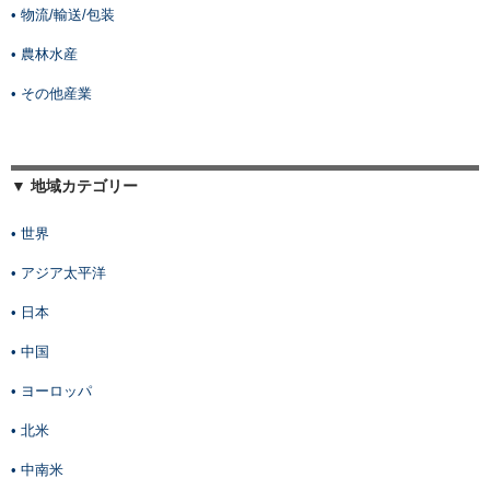
• 物流/輸送/包装
• 農林水産
• その他産業
▼ 地域カテゴリー
• 世界
• アジア太平洋
• 日本
• 中国
• ヨーロッパ
• 北米
• 中南米