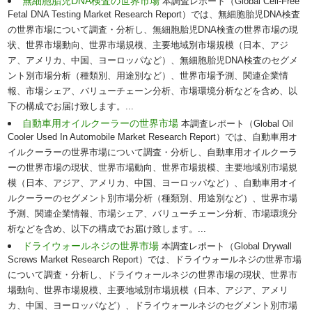
無細胞胎児DNA検査の世界市場
本調査レポート（Global Cell-Free
Fetal DNA Testing Market Research Report）では、無細胞胎児DNA検査
の世界市場について調査・分析し、無細胞胎児DNA検査の世界市場の現
状、世界市場動向、世界市場規模、主要地域別市場規模（日本、アジ
ア、アメリカ、中国、ヨーロッパなど）、無細胞胎児DNA検査のセグメ
ント別市場分析（種類別、用途別など）、世界市場予測、関連企業情
報、市場シェア、バリューチェーン分析、市場環境分析などを含め、以
下の構成でお届け致します。...
自動車用オイルクーラーの世界市場
本調査レポート（Global Oil
Cooler Used In Automobile Market Research Report）では、自動車用オ
イルクーラーの世界市場について調査・分析し、自動車用オイルクーラ
ーの世界市場の現状、世界市場動向、世界市場規模、主要地域別市場規
模（日本、アジア、アメリカ、中国、ヨーロッパなど）、自動車用オイ
ルクーラーのセグメント別市場分析（種類別、用途別など）、世界市場
予測、関連企業情報、市場シェア、バリューチェーン分析、市場環境分
析などを含め、以下の構成でお届け致します。...
ドライウォールネジの世界市場
本調査レポート（Global Drywall
Screws Market Research Report）では、ドライウォールネジの世界市場
について調査・分析し、ドライウォールネジの世界市場の現状、世界市
場動向、世界市場規模、主要地域別市場規模（日本、アジア、アメリ
カ、中国、ヨーロッパなど）、ドライウォールネジのセグメント別市場