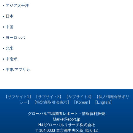
• アジア太平洋
• 日本
• 中国
• ヨーロッパ
• 北米
• 中南米
• 中東/アフリカ
【サブサイト1】
【サブサイト2】
【サブサイト3】
【個人情報保護ポリ
シー】
【特定商取引法表示】
【Korean】
【English】
グローバル市場調査レポート・情報資料販売
MarketReport.jp
H&Iグローバルリサーチ株式会社
〒104-0033 東京都中央区新川1-6-12