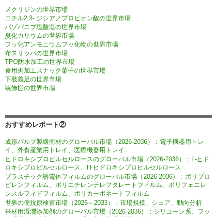
メクリジンの世界市場
エチル2,3- ジシアノプロピオン酸の世界市場
パゾパニブ塩酸塩の世界市場
臭化カリウムの世界市場
フッ化アンモニウムフッ化物の世界市場
布スリッパの世界市場
TPO防水加工の世界市場
食用肉加工スナック菓子の世界市場
下肢義足の世界市場
装飾棚の世界市場
おすすめレポート②
成形パルプ製緩衝材のグローバル市場（2026-2036）：電子機器用トレ
イ、外食産業用トレイ、医療機器用トレイ
ヒドロキシプロピルセルロースのグローバル市場（2026-2036）：L-ヒド
ロキシプロピルセルロース、H-ヒドロキシプロピルセルロース
プラスチック誘電体フィルムのグローバル市場（2026-2036）：ポリプロ
ピレンフィルム、ポリエチレンテレフタレートフィルム、ポリフェニレ
ンスルフィドフィルム、ポリカーボネートフィルム
世界の便抗原検査市場（2026～2033）：市場規模、シェア、動向分析
基材用湿潤添加剤のグローバル市場（2026-2036）：シリコーン系、フッ