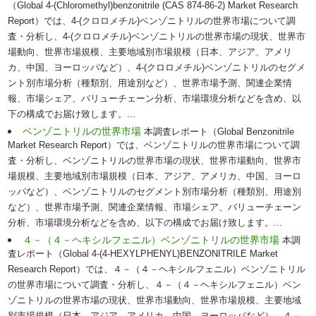
（Global 4-(Chloromethyl)benzonitrile (CAS 874-86-2) Market Research
Report）では、4-(クロロメチル)ベンゾニトリルの世界市場について調
査・分析し、4-(クロロメチル)ベンゾニトリルの世界市場の現状、世界市
場動向、世界市場規模、主要地域別市場規模（日本、アジア、アメリ
カ、中国、ヨーロッパなど）、4-(クロロメチル)ベンゾニトリルのセグメ
ント別市場分析（種類別、用途別など）、世界市場予測、関連企業情
報、市場シェア、バリューチェーン分析、市場環境分析などを含め、以
下の構成でお届け致します。...
ベンゾニトリルの世界市場
本調査レポート（Global Benzonitrile
Market Research Report）では、ベンゾニトリルの世界市場について調
査・分析し、ベンゾニトリルの世界市場の現状、世界市場動向、世界市
場規模、主要地域別市場規模（日本、アジア、アメリカ、中国、ヨーロ
ッパなど）、ベンゾニトリルのセグメント別市場分析（種類別、用途別
など）、世界市場予測、関連企業情報、市場シェア、バリューチェーン
分析、市場環境分析などを含め、以下の構成でお届け致します。...
４－（４－ヘキシルフェニル）ベンゾニトリルの世界市場
本調
査レポート（Global 4-(4-HEXYLPHENYL)BENZONITRILE Market
Research Report）では、４－（４－ヘキシルフェニル）ベンゾニトリル
の世界市場について調査・分析し、４－（４－ヘキシルフェニル）ベン
ゾニトリルの世界市場の現状、世界市場動向、世界市場規模、主要地域