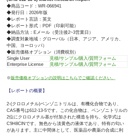
◆商品コード：WR-066941
◆発行日：2026年版
◆レポート言語：英文
◆レポート形式：PDF（印刷可能）
◆納品方法：Eメール（受注後2~3営業日）
◆調査対象地域：グローバル（日本、アジア、アメリカ、
中国、ヨーロッパ）
◆販売価格オプション（消費税別）
Single User
見積/サンプル/購入/質問フォーム
Enterprise License
見積/サンプル/購入/質問フォーム
※
販売価格オプションの説明はこちらでご確認ください。
【レポートの概要】
2-(クロロメチル)ベンゾニトリルは、有機化合物であり、
CAS番号は612-13-5です。この化合物は、ベンゾニトリルの
2位にクロロメチル基が付加された構造を持ち、化学式は
C9H8ClNです。無色から淡黄色の液体であり、特有の匂い
があります。主に中間体として、医薬品や農薬の合成に利