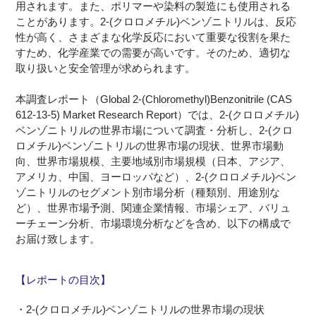
用されます。また、ポリマーや染料の製造にも使用される
ことがあります。2-(クロロメチル)ベンゾニトリルは、反応
性が高く、さまざまな化学反応において重要な役割を果た
すため、化学産業での需要が高いです。そのため、適切な
取り扱いと安全管理が求められます。
本調査レポート（Global 2-(Chloromethyl)Benzonitrile (CAS
612-13-5) Market Research Report）では、2-(クロロメチル)
ベンゾニトリルの世界市場について調査・分析し、2-(クロ
ロメチル)ベンゾニトリルの世界市場の現状、世界市場動
向、世界市場規模、主要地域別市場規模（日本、アジア、
アメリカ、中国、ヨーロッパなど）、2-(クロロメチル)ベン
ゾニトリルのセグメント別市場分析（種類別、用途別な
ど）、世界市場予測、関連企業情報、市場シェア、バリュ
ーチェーン分析、市場環境分析などを含め、以下の構成で
お届け致します。
【レポートの目次】
・2-(クロロメチル)ベンゾニトリルの世界市場の現状